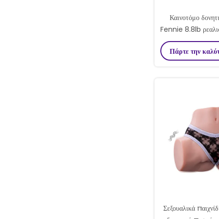
Καινοτόμο δονητ
Fennie 8.8lb ρεαλι
σεξ παιχ
Πάρτε την καλύ
Σεξουαλικά παιχνίδι