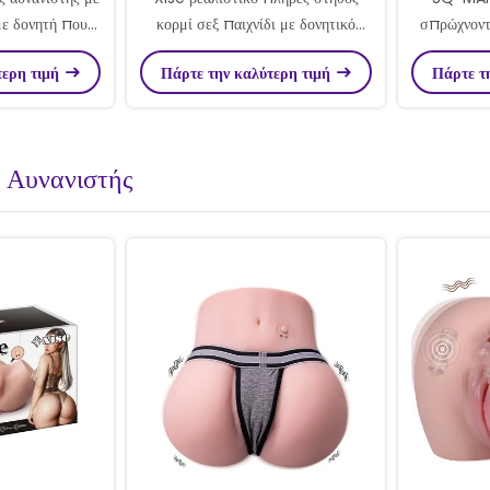
ε δονητή που
κορμί σεξ παιχνίδι με δονητικό
σπρώχνοντ
 δονείται
σπρώξιμο Dildo Super Lifelike
με με
τερη τιμή
Πάρτε την καλύτερη τιμή
Πάρτε τ
δέρμα αισθάνονται
 Αυνανιστής