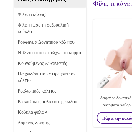
Φίλε, τι κάνει
Φίλε, τι κάνεις;
Φίλε, πίεσε τη σεξουαλική
κούκλα
Ρούφηγμα Δονητικού κόλπου
Ντίλντο που σπρώχνει το κορμό
Κουνούμενος Αυνανιστής
Παιχνιδάκι που σπρώχνει τον
κόλπο
Ρεαλιστικός κόλπος
Ασφαλές δονητικό 
Ρεαλιστικός μαλακιστής κώλου
αυτόματο καθαρι
Κούκλα φύλων
μαλακιστήρας μ
Πάρτε την καλύ
Δομένος δονητής