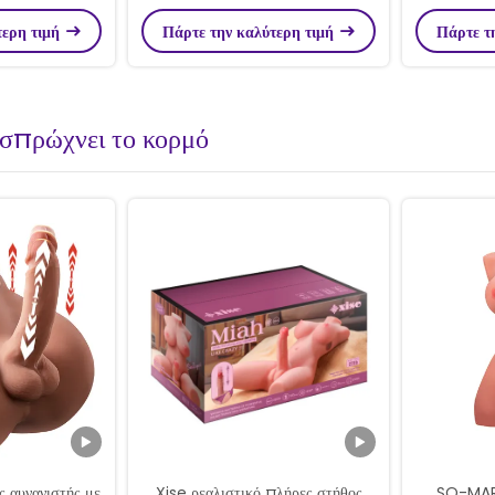
roker παιχνίδι
Δύο στρώσεις Αίσθηση λαβής
κόλπο διπ
τερη τιμή
Πάρτε την καλύτερη τιμή
Πάρτε τ
αίσθη
 σπρώχνει το κορμό
ς αυνανιστής με
Xise ρεαλιστικό πλήρες στήθος
SQ-MAR3