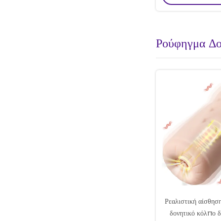
Ρούφηγμα Δο
Ρεαλιστική αίσθησ
δονητικό κόλπο 