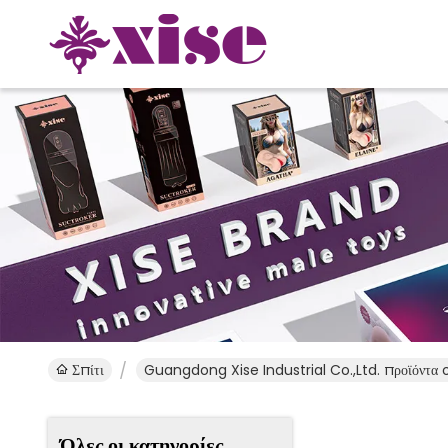
Σπίτι
Guangdong Xise Industrial Co.,Ltd. προϊόντα 
Όλες οι κατηγορίες