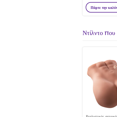
ενήλικες μουνί St
Πάρτε την καλύ
Ντίλντο που
Ρεαλιστικός αντρικό