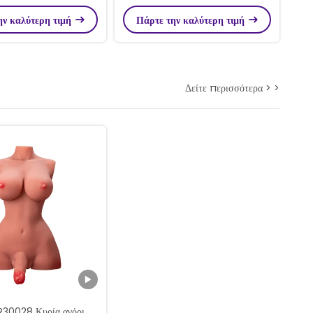
λά στρώματα με ισχυρή
πίεση κόλπου
ην καλύτερη τιμή
Πάρτε την καλύτερη τιμή
ση για τους άνδρες
Δείτε περισσότερα > >
0028 Κυρία αγόρι