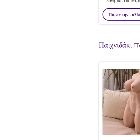
δονητικό πισινό, 
λίβρες, με υφή, δι
Πάρτε την καλύ
για άντ
Παιχνιδάκι 