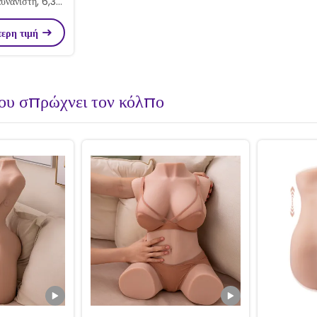
αυνανιστή, 6,3
έγερση καναλιών
τερη τιμή
ρες.
που σπρώχνει τον κόλπο