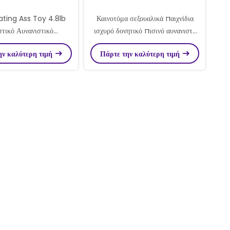
rating Ass Toy 4.8lb
Καινοτόμα σεξουαλικά παιχνίδια
στικό Αυνανιστικό
ισχυρό δονητικό πισινό αυνανιστή
στικό Αυνανιστικό
7.9lb Αδιάβροχη ευχαρίστηση για
ην καλύτερη τιμή
Πάρτε την καλύτερη τιμή
ιστικό για Άνδρες
τον άνδρα