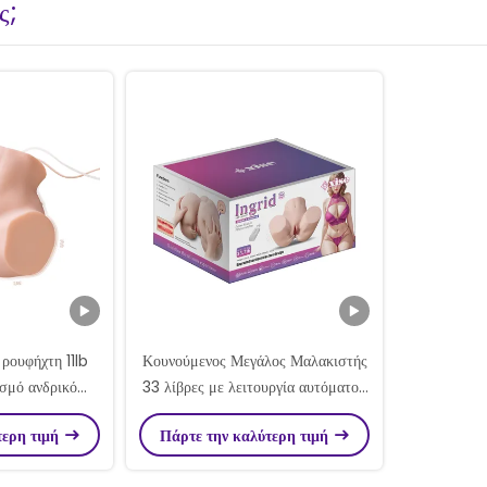
ς;
ρουφήχτη 11lb
Κουνούμενος Μεγάλος Μαλακιστής
σμό ανδρικό
33 λίβρες με λειτουργία αυτόματου
αλακία σεξ
καθαρισμού.
τερη τιμή
Πάρτε την καλύτερη τιμή