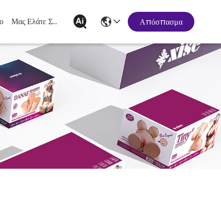
ο
Μας Ελάτε Σε Επαφή Με
Απόσπασμα