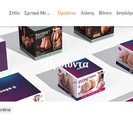
Σπίτι
Σχετικά Με Εμάς
Προϊόντα
Λύσεις
Βίντεο
Ιστολόγι
Προϊόντα
online