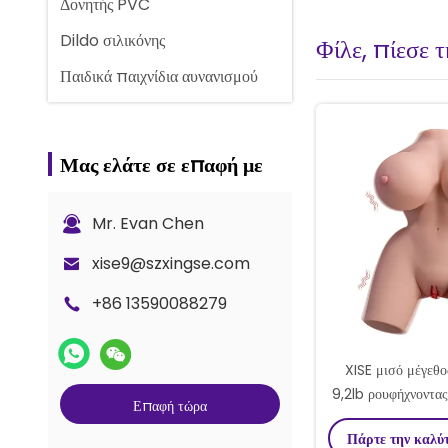
Δονητής PVC
Dildo σιλικόνης
Φίλε, πίεσε 
Παιδικά παιχνίδια αυνανισμού
Μας ελάτε σε επαφή με
Mr. Evan Chen
xise9@szxingse.com
+86 13590088279
XISE μισό μέγεθο
9,2lb ρουφήχνοντας
Επαφή τώρα
κούκλα σεξ αρσεν
Πάρτε την καλύ