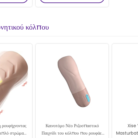
νητικού κόλπου
η ρουφήχνοντας
Καινοτόμο Νέο Ριζοσπαστικό
Xise 
διπλό στρώμα
Παιχνίδι του κόλπου που ρουφάει
Masturbato