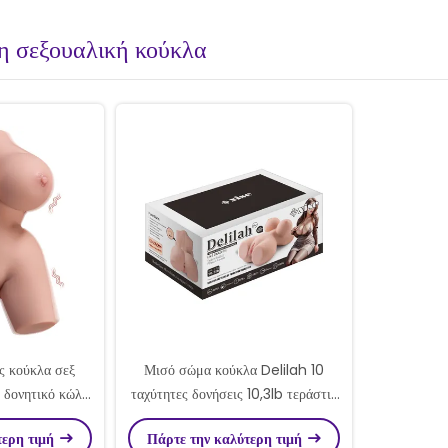
τη σεξουαλική κούκλα
ς κούκλα σεξ
Μισό σώμα κούκλα Delilah 10
 δονητικό κώλο
ταχύτητες δονήσεις 10,3lb τεράστια
ικό αυνανιστή
στήθος και πρωκτικό καινοτόμα
τερη τιμή
Πάρτε την καλύτερη τιμή
παιχνίδια