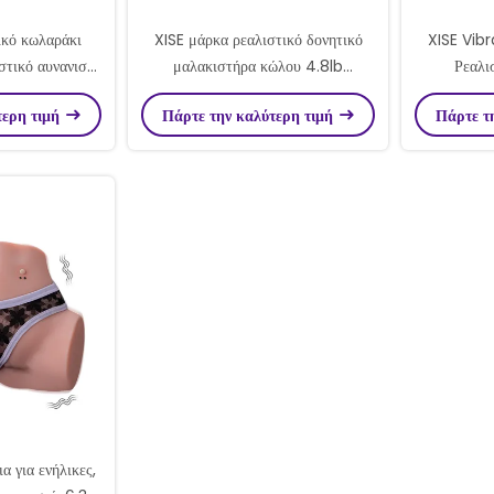
ικό κωλαράκι
XISE μάρκα ρεαλιστικό δονητικό
XISE Vib
στικό αυνανιστή
μαλακιστήρα κώλου 4.8lb
Ρεαλι
νίδια
Roberta σεξ μαλακιστήρα 10
Αυνανι
τερη τιμή
Πάρτε την καλύτερη τιμή
Πάρτε τ
ταχύτητες
Αυναν
α για ενήλικες,