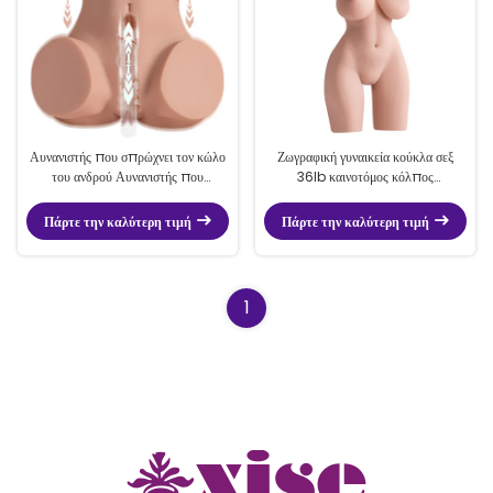
Αυνανιστής που σπρώχνει τον κώλο
Ζωγραφική γυναικεία κούκλα σεξ
του ανδρού Αυνανιστής που
36lb καινοτόμος κόλπος
σπρώχνει τον κώλο του ανδρού
σπρώχνοντας κούκλα σεξ για τους
Αυνανιστής για άνδρες
άνδρες οργασμό
Πάρτε την καλύτερη τιμή
Πάρτε την καλύτερη τιμή
1