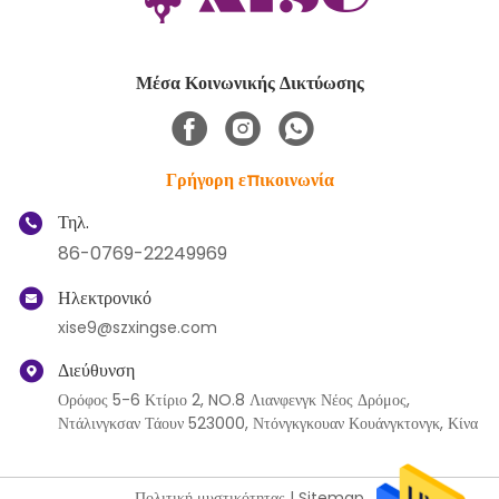
Μέσα Κοινωνικής Δικτύωσης
Γρήγορη επικοινωνία
Τηλ.
86-0769-22249969
Ηλεκτρονικό
xise9@szxingse.com
Διεύθυνση
Ορόφος 5-6 Κτίριο 2, NO.8 Λιανφενγκ Νέος Δρόμος,
Ντάλινγκσαν Τάουν 523000, Ντόνγκγκουαν Κουάνγκτονγκ, Κίνα
Πολιτική μυστικότητας
|
Sitemap