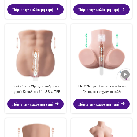
συσκευασμένο σε κουτί Brabd για
κουμπί εύκολο για παιχνίδι
τον άνδρα
Πάρτε την καλύτερη τιμή
Πάρτε την καλύτερη τιμή
Ρεαλιστικό σπρώξιμο ανδρικού
TPR Υπερ ρεαλιστική κούκλα σεξ
κορμού Κούκλα σεξ 14,33lb TPR
κόλπος σπρώχνοντας κώλο
αυνανιστής με κόλπο
αυνανιστής ζωντανή αίσθηση
Πάρτε την καλύτερη τιμή
Πάρτε την καλύτερη τιμή