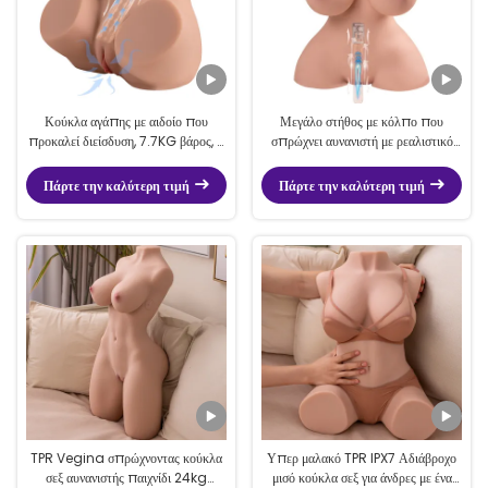
Κούκλα αγάπης με αιδοίο που
Μεγάλο στήθος με κόλπο που
προκαλεί διείσδυση, 7.7KG βάρος, 3
σπρώχνει αυνανιστή με ρεαλιστικό
ταχύτητες, 4 ισχυρά προγράμματα
δέρμα και απαλό άγγιγμα
Πάρτε την καλύτερη τιμή
Πάρτε την καλύτερη τιμή
TPR Vegina σπρώχνοντας κούκλα
Υπερ μαλακό TPR IPX7 Αδιάβροχο
σεξ αυνανιστής παιχνίδι 24kg
μισό κούκλα σεξ για άνδρες με ένα