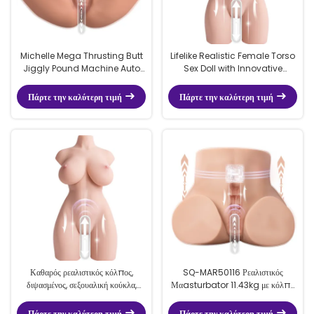
Michelle Mega Thrusting Butt
​​Lifelike Realistic Female Torso
Jiggly Pound Machine Auto
Sex Doll with Innovative
Stroker Various Speed Modes
Thrusting Vagina 36lb for
Waterproof
Male Orgasm​
Πάρτε την καλύτερη τιμή
Πάρτε την καλύτερη τιμή
Καθαρός ρεαλιστικός κόλπος,
SQ-MAR50116 Ρεαλιστικός
διψασμένος, σεξουαλική κούκλα,
Μαasturbator 11.43kg με κόλπο
στήθος, κόλπος με μαγνητική
για έντονη ευχαρίστηση
φόρτιση.
Πάρτε την καλύτερη τιμή
Πάρτε την καλύτερη τιμή