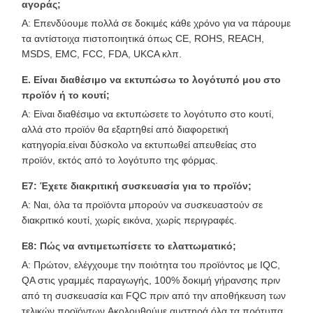
αγοράς;
Α: Επενδύουμε πολλά σε δοκιμές κάθε χρόνο για να πάρουμε
τα αντίστοιχα πιστοποιητικά όπως CE, ROHS, REACH,
MSDS, EMC, FCC, FDA, UKCA κλπ.
Ε. Είναι διαθέσιμο να εκτυπώσω το λογότυπό μου στο
προϊόν ή το κουτί;
Α: Είναι διαθέσιμο να εκτυπώσετε το λογότυπο στο κουτί,
αλλά στο προϊόν θα εξαρτηθεί από διαφορετική
κατηγορία.είναι δύσκολο να εκτυπωθεί απευθείας στο
προϊόν, εκτός από το λογότυπο της φόρμας.
Ε7: Έχετε διακριτική συσκευασία για το προϊόν;
Α: Ναι, όλα τα προϊόντα μπορούν να συσκευαστούν σε
διακριτικό κουτί, χωρίς εικόνα, χωρίς περιγραφές.
Ε8: Πώς να αντιμετωπίσετε το ελαττωματικό;
Α: Πρώτον, ελέγχουμε την ποιότητα του προϊόντος με IQC,
QA στις γραμμές παραγωγής, 100% δοκιμή γήρανσης πριν
από τη συσκευασία και FQC πριν από την αποθήκευση των
τελικών προϊόντων.Ακολουθούμε αυστηρά όλα τα πρότυπα