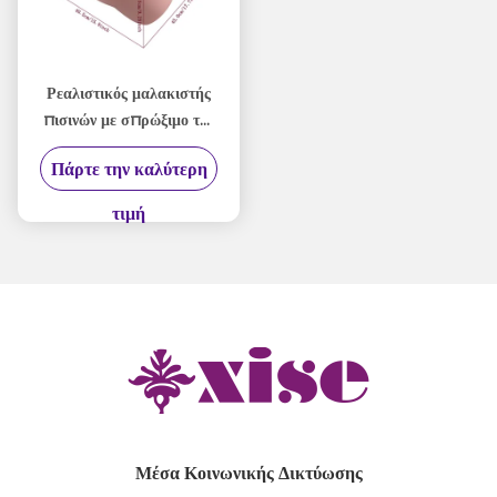
Ρεαλιστικός μαλακιστής
πισινών με σπρώξιμο της
κόλπου λειτουργία USB
Πάρτε την καλύτερη
επαναφορτιζόμενο εύκολο
έλεγχο
τιμή
Μέσα Κοινωνικής Δικτύωσης