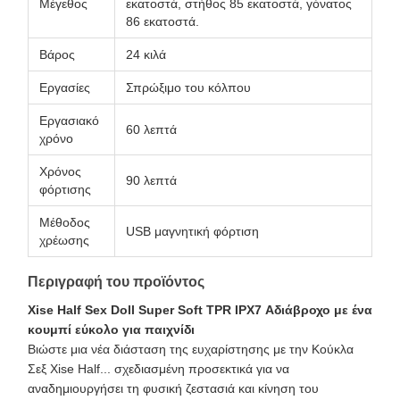
Μέγεθος
εκατοστά, στήθος 85 εκατοστά, γόνατος
86 εκατοστά.
Βάρος
24 κιλά
Εργασίες
Σπρώξιμο του κόλπου
Εργασιακό
60 λεπτά
χρόνο
Χρόνος
90 λεπτά
φόρτισης
Μέθοδος
USB μαγνητική φόρτιση
χρέωσης
Περιγραφή του προϊόντος
Xise Half Sex Doll Super Soft TPR IPX7 Αδιάβροχο με ένα
κουμπί εύκολο για παιχνίδι
Βιώστε μια νέα διάσταση της ευχαρίστησης με την Κούκλα
Σεξ Xise Half... σχεδιασμένη προσεκτικά για να
αναδημιουργήσει τη φυσική ζεστασιά και κίνηση του