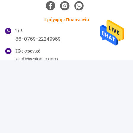
Γρήγορη επικοινωνία
Τηλ.
86-0769-22249969
Ηλεκτρονικό
xise9@szxingse.com
Διεύθυνση
Ορόφος 5-6 Κτίριο 2, NO.8 Λιανφενγκ Νέος Δρόμος,
Ντάλινγκσαν Τάουν 523000, Ντόνγκγκουαν Κουάνγκτονγκ, Κίνα
Πολιτική μυστικότητας
|
Sitemap
Καλή ποιότητα της Κίνας Φίλε, τι κάνεις; Προμηθευτής. Πνευματικά
δικαιώματα © 2025-2026 Guangdong Xise Industrial Co.,Ltd. .
Διατηρούνται όλα τα πνευματικά δικαιώματα.