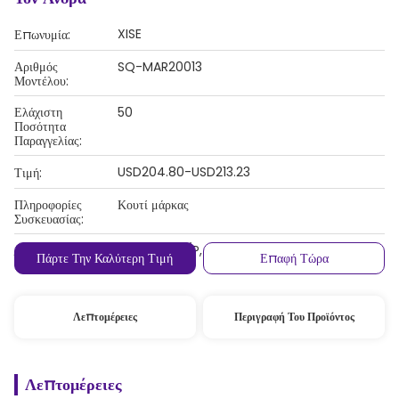
XISE
Επωνυμία:
Αριθμός
SQ-MAR20013
Μοντέλου:
Ελάχιστη
50
Ποσότητα
Παραγγελίας:
USD204.80-USD213.23
Τιμή:
Πληροφορίες
Κουτί μάρκας
Συσκευασίας:
Λ/Κ, D/A, D/P, T/T, Western Union,
Όροι Πληρωμής:
Πάρτε Την Καλύτερη Τιμή
Επαφή Τώρα
MoneyGram
Λεπτομέρειες
Περιγραφή Του Προϊόντος
Λεπτομέρειες