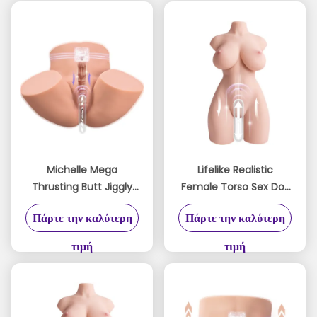
Michelle Mega
​​Lifelike Realistic
Thrusting Butt Jiggly
Female Torso Sex Doll
Pound Machine Auto
with Innovative
Πάρτε την καλύτερη
Πάρτε την καλύτερη
Stroker Various Speed
Thrusting Vagina 36lb
Modes Waterproof
for Male Orgasm​
τιμή
τιμή