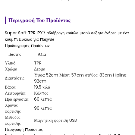
Περιγραφή Του Προϊόντος
Super Soft TPR IPX7 αδιάβροχη κούκλα μισού σεξ για άνδρες με ένα
κουμπί Εύκολο για παιχνίδι
Προδιαγραφές προϊόντων
Ιδιότης
Αξία
Υλικό
TPR
Χρώμα
Δέρμα
Ύψος: 52cm Μέση: 57cm στήθος: 83cm Hipline:
Διαστάσεις
92cm
Βάρος
19,5 κιλά
Λειτουργίες
Κόλπος
Ώρα εργασίας
60 λεπτά
Χρόνος
90 λεπτά
φόρτισης
Μέθοδος
Μαγνητική φόρτιση USB
φόρτισης
Περιγραφή προϊόντος