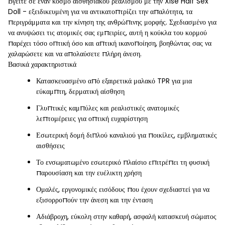
Βγείτε σε έναν κόσμο αισθησιακού ρεαλισμού με την Xise Half Sex
Doll - εξειδικευμένη για να αντικατοπτρίζει την απαλότητα, τα
περιγράμματα και την κίνηση της ανθρώπινης μορφής. Σχεδιασμένο για
να ανυψώσει τις ατομικές σας εμπειρίες, αυτή η κούκλα του κορμού
παρέχει τόσο οπτική όσο και απτική ικανοποίηση, βοηθώντας σας να
χαλαρώσετε και να απολαύσετε πλήρη άνεση.
Βασικά χαρακτηριστικά
Κατασκευασμένο από εξαιρετικά μαλακό TPR για μια
εύκαμπτη, δερματική αίσθηση
Γλυπτικές καμπύλες και ρεαλιστικές ανατομικές
λεπτομέρειες για οπτική ευχαρίστηση
Εσωτερική δομή διπλού καναλιού για ποικίλες, εμβληματικές
αισθήσεις
Το ενσωματωμένο εσωτερικό πλαίσιο επιτρέπει τη φυσική
παρουσίαση και την ευέλικτη χρήση
Ομαλές, εργονομικές εισόδους που έχουν σχεδιαστεί για να
εξισορροπούν την άνεση και την ένταση
Αδιάβροχη, εύκολη στην καθαρή, ασφαλή κατασκευή σώματος