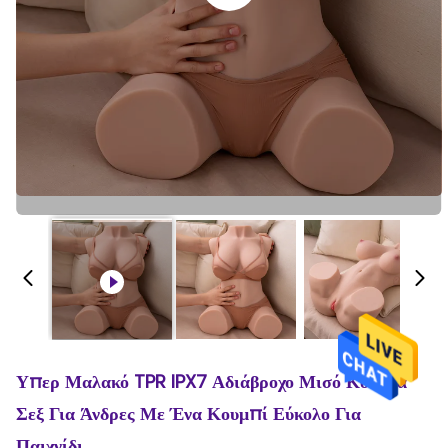
Υπερ Μαλακό TPR IPX7 Αδιάβροχο Μισό Κούκλα
Σεξ Για Άνδρες Με Ένα Κουμπί Εύκολο Για
Παιχνίδι