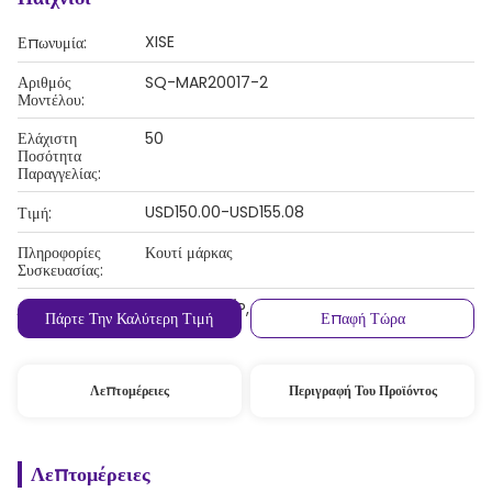
XISE
Επωνυμία:
Αριθμός
SQ-MAR20017-2
Μοντέλου:
Ελάχιστη
50
Ποσότητα
Παραγγελίας:
USD150.00-USD155.08
Τιμή:
Πληροφορίες
Κουτί μάρκας
Συσκευασίας:
Λ/Κ, D/A, D/P, T/T, Western Union,
Όροι Πληρωμής:
Πάρτε Την Καλύτερη Τιμή
Επαφή Τώρα
MoneyGram
Λεπτομέρειες
Περιγραφή Του Προϊόντος
Λεπτομέρειες