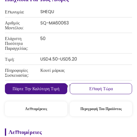
SHEQU
Επωνυμία:
Αριθμός
SQ-MA60063
Μοντέλου:
Ελάχιστη
50
Ποσότητα
Παραγγελίας:
USD4.50-USD5.20
Τιμή:
Πληροφορίες
Κουτί μάρκας
Συσκευασίας:
T/T, Western Union, MoneyGram
Όροι Πληρωμής:
Πάρτε Την Καλύτερη Τιμή
Επαφή Τώρα
Λεπτομέρειες
Περιγραφή Του Προϊόντος
Λεπτομέρειες