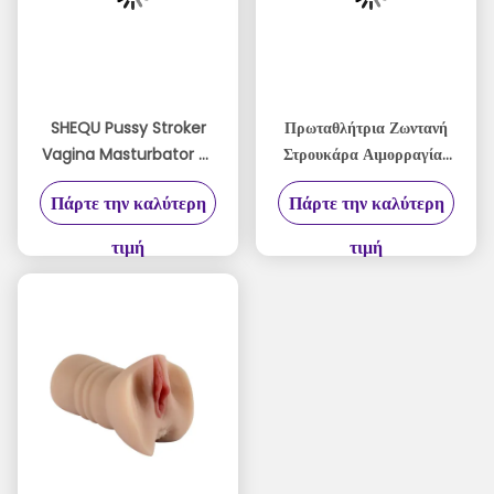
SHEQU Pussy Stroker
Πρωταθλήτρια Ζωντανή
Vagina Masturbator με
Στρουκάρα Αιμορραγίας
υφασμένο κανάλι και
για την απόλυτη διέγερση
Πάρτε την καλύτερη
Πάρτε την καλύτερη
ισχυρή λαβή
τιμή
τιμή