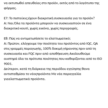
να εκτυπωθεί απευθείας στο προϊόν, εκτός από το λογότυπο της
φόρμας.
Ε7: Το πιστεύεις;
έχουν διακριτική συσκευασία για το προϊόν
?
Α: Ναι.
Όλα τα προϊόντα μπορούν να συσκευαστούν σε ένα
διακριτικό κουτί, χωρίς εικόνα, χωρίς περιγραφές.
Ε8: Πώς να αντιμετωπίσετε το ελαττωματικό;
Α: Πρώτον, ελέγχουμε την ποιότητα του προϊόντος από IQC, QA
στις γραμμές παραγωγής, 100% δοκιμή γήρανσης πριν από τη
συσκευασία και FQC πριν από
αποθήκευση
Ακολουθούμε
αυστηρά όλα τα πρότυπα ποιότητας που καθορίζονται από το ISO
9001
.
Δεύτερον, κατά τη διάρκεια της περιόδου εγγύησης θα
να
αντισταθμίσει το
νέος
προϊόντα
Με νέα παραγγελία
για
ελαττωματικά προϊόντα.