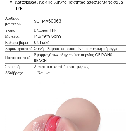
Κατασκευασμένο από υψηλής ποιότητας, ασφαλές για το σώμα
TPR
Αριθμός
SQ-MA60063
μοντέλου
Υλικό
Ελαφριά TPR
Μέγεθος
14.5*9*9.5cm
Καθαρό βάρος
0.51 κιλά
Χαρακτηριστικά
Στενή, ελαφριά και υφασμένη εσωτερική σήραγγα
Εφαρμογή των οδηγιών λειτουργίας CE ROHS
Πιστοποιητικά
REACH
Συσκευή
Διακριτικό κουτί ή κουτί μάρκας
Αδιάβροχο
- Ναι, ναι.