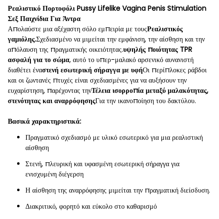
Ρεαλιστικό Πορτοφόλι Pussy Lifelike Vagina Penis Stimulation
Σεξ Παιχνίδια Για Άντρα
Απολαύστε μια αξέχαστη σόλο εμπειρία με τους
Ρεαλιστικός
γαμιόλης.
Σχεδιασμένο να μιμείται την εμφάνιση, την αίσθηση και την
απόλαυση της πραγματικής οικειότητας.
υψηλής ποιότητας TPR
ασφαλή για το σώμα
, αυτό το υπερ-μαλακό αρσενικό αυνανιστή
διαθέτει ένα
στενή εσωτερική σήραγγα με υφή
Οι περίπλοκες ράβδοι
και οι ζωντανές πτυχές είναι σχεδιασμένες για να αυξήσουν την
ευχαρίστηση, παρέχοντας την
Τέλεια ισορροπία μεταξύ μαλακότητας,
στενότητας και αναρρόφησης
Για την ικανοποίηση του δακτύλου.
Βασικά χαρακτηριστικά:
Πραγματικό σχεδιασμό με υλικό εσωτερικό για μια ρεαλιστική
αίσθηση
Στενή, πλευρική και υφασμένη εσωτερική σήραγγα για
ενισχυμένη διέγερση
Η αίσθηση της αναρρόφησης μιμείται την πραγματική διείσδυση.
Διακριτικό, φορητό και εύκολο στο καθαρισμό