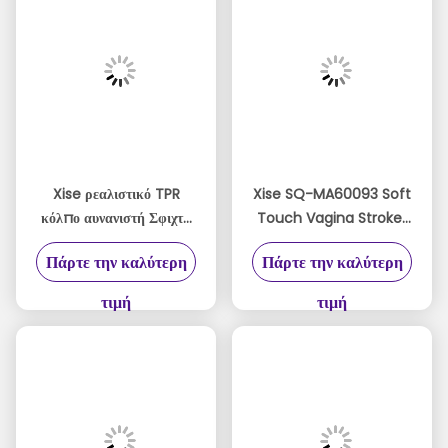
Xise ρεαλιστικό TPR
Xise SQ-MA60093 Soft
κόλπο αυνανιστή Σφιχτή
Touch Vagina Stroker
λαβή & φυσική
με πραγματικό 3D
Πάρτε την καλύτερη
Πάρτε την καλύτερη
αναρρόφηση
εσωτερικό κανάλι για
αρσενική ευχαρίστηση
τιμή
τιμή