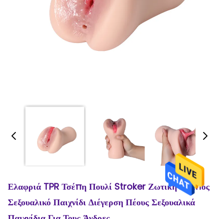
Ελαφριά TPR Τσέπη Πουλί Stroker Ζωτική Κόλπος
Σεξουαλικό Παιχνίδι Διέγερση Πέους Σεξουαλικά
Παιχνίδια Για Τους Άνδρες