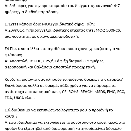
Α: 3-5 μέρες για την προετοιμασία του δείγματος,
κανονικά 4-7
ημέρες για διεθνή παράδοση
.
Ε. Έχετε κάποιο όριο MOQ για
ιδιωτικό σήμα
Τάξη;
Α:
Συνήθως, η παραγγελία ιδιωτικής ετικέτας ζητεί MOQ 500PCS,
μια ποσότητα πιο οικονομικά αποδοτική
.
Ε4 Πώς αποστέλλετε τα αγαθά και πόσο χρόνο χρειάζεται για να
φτάσουν;
Α: Αποστολή με DHL, UPS,
ή
Η άφιξη διαρκεί 3-5 ημέρες,
αεροπορική και θαλάσσια αποστολή προαιρετική.
Κου5.
Τα προϊόντα σας πληρούν το πρότυπο δοκιμών της αγοράς
?
Επενδύουμε πολλά σε δοκιμές κάθε χρόνο για να πάρουμε τα
αντίστοιχα πιστοποιητικά όπως CE, ROHS, REACH, MSDS, EMC, FCC,
FDA, UKCA κλπ...
Ε.6.
διαθέσιμα
να εκτυπώσω το λογότυπό μου
Το
προϊόν
ή το
κουτί.
?
Α:
Είναι διαθέσιμο να εκτυπώσετε το λογότυπο στο κουτί, αλλά στο
προϊόν θα εξαρτηθεί από διαφορετική κατηγορία.είναι δύσκολο