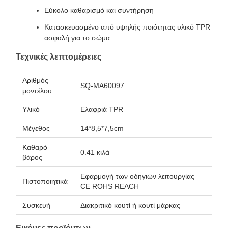
Εύκολο καθαρισμό και συντήρηση
Κατασκευασμένο από υψηλής ποιότητας υλικό TPR
ασφαλή για το σώμα
Τεχνικές λεπτομέρειες
Αριθμός
SQ-MA60097
μοντέλου
Υλικό
Ελαφριά TPR
Μέγεθος
14*8,5*7,5cm
Καθαρό
0.41 κιλά
βάρος
Εφαρμογή των οδηγιών λειτουργίας
Πιστοποιητικά
CE ROHS REACH
Συσκευή
Διακριτικό κουτί ή κουτί μάρκας