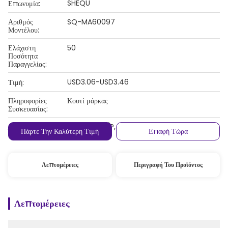
SHEQU
Επωνυμία:
Αριθμός
SQ-MA60097
Μοντέλου:
Ελάχιστη
50
Ποσότητα
Παραγγελίας:
USD3.06-USD3.46
Τιμή:
Πληροφορίες
Κουτί μάρκας
Συσκευασίας:
Λ/Κ, D/A, D/P, T/T, Western Union,
Όροι Πληρωμής:
Πάρτε Την Καλύτερη Τιμή
Επαφή Τώρα
MoneyGram
Λεπτομέρειες
Περιγραφή Του Προϊόντος
Λεπτομέρειες