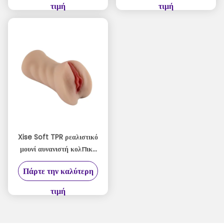
τιμή
τιμή
Xise Soft TPR ρεαλιστικό
μουνί αυνανιστή κολπικό
στροβιλό για άνδρες
Πάρτε την καλύτερη
Αδιάβροχο σχεδιασμό
τιμή