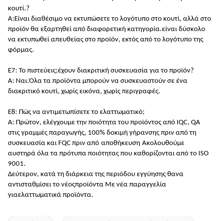
κουτί.
?
Α:
Είναι διαθέσιμο να εκτυπώσετε το λογότυπο στο κουτί, αλλά στο
προϊόν θα εξαρτηθεί από διαφορετική κατηγορία.είναι δύσκολο
να εκτυπωθεί απευθείας στο προϊόν, εκτός από το λογότυπο της
φόρμας.
Ε7: Το πιστεύεις;
έχουν διακριτική συσκευασία για το προϊόν
?
Α: Ναι.
Όλα τα προϊόντα μπορούν να συσκευαστούν σε ένα
διακριτικό κουτί, χωρίς εικόνα, χωρίς περιγραφές.
Ε8: Πώς να αντιμετωπίσετε το ελαττωματικό;
Α: Πρώτον, ελέγχουμε την ποιότητα του προϊόντος από IQC, QA
στις γραμμές παραγωγής, 100% δοκιμή γήρανσης πριν από τη
συσκευασία και FQC πριν από
αποθήκευση
Ακολουθούμε
αυστηρά όλα τα πρότυπα ποιότητας που καθορίζονται από το ISO
9001
.
Δεύτερον, κατά τη διάρκεια της περιόδου εγγύησης θα
να
αντισταθμίσει το
νέος
προϊόντα
Με νέα παραγγελία
για
ελαττωματικά προϊόντα.