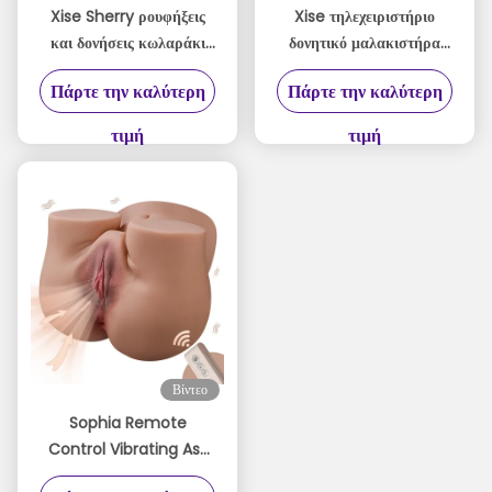
Xise Sherry ρουφήξεις
Xise τηλεχειριστήριο
και δονήσεις κωλαράκι
δονητικό μαλακιστήρα
6.2kg 2 σε 1 TPR
κώλο 24lb Μεγάλο
Πάρτε την καλύτερη
Πάρτε την καλύτερη
κωλαράκι αυνανιστή
μαλακιστήρα κώλο
αυτόματο
τιμή
τιμή
Βίντεο
Sophia Remote
Control Vibrating Ass
Masturbator 24lb Soft