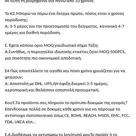
σε αυτή τη βιομηχανία για πάνω από 10 χρόνια
.
Το Κ2.
Μπορώ να πάρω ένα δείγμα πρώτα, πόσος είναι ο χρόνος
παράδοσης;
Α: 3-5 μέρες για την προετοιμασία του δείγματος,
κανονικά 4-7
ημέρες για διεθνή παράδοση
.
Ε. Έχετε κάποιο όριο MOQ για
ιδιωτικό σήμα
Τάξη;
Α:
Συνήθως, η παραγγελία ιδιωτικής ετικέτας ζητεί MOQ 500PCS,
μια ποσότητα πιο οικονομικά αποδοτική
.
Ε4 Πώς αποστέλλετε τα αγαθά και πόσο χρόνο χρειάζεται για να
φτάσουν;
Α: Αποστολή με DHL, UPS,
ή
Η άφιξη διαρκεί 3-5 ημέρες,
αεροπορική και θαλάσσια αποστολή προαιρετική.
Κου5.
Τα προϊόντα σας πληρούν το πρότυπο δοκιμών της αγοράς
?
Επενδύουμε πολλά σε δοκιμές κάθε χρόνο για να πάρουμε τα
αντίστοιχα πιστοποιητικά όπως CE, ROHS, REACH, MSDS, EMC, FCC,
FDA, UKCA κλπ...
Ε.6.
διαθέσιμα
να εκτυπώσω το λογότυπό μου
Το
προϊόν
ή το