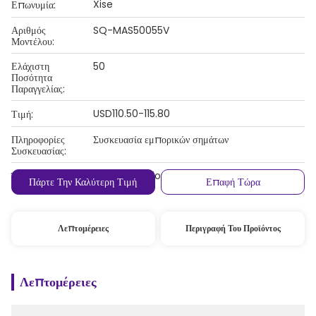
Xise
Επωνυμία:
Αριθμός
SQ-MAS50055V
Μοντέλου:
Ελάχιστη
50
Ποσότητα
Παραγγελίας:
USD110.50-115.80
Τιμή:
Πληροφορίες
Συσκευασία εμπορικών σημάτων
Συσκευασίας:
,Western Union,Τ/Τ
Όροι Πληρωμής:
Πάρτε Την Καλύτερη Τιμή
Επαφή Τώρα
Λεπτομέρειες
Περιγραφή Του Προϊόντος
Λεπτομέρειες