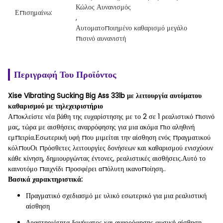
Κώλος Αυνανισμός
Επισημαίνω:
, 
Αυτοματοποιημένο καθαρισμό μεγάλο 
πισινό αυνανιστή
Περιγραφή Του Προϊόντος
Xise Vibrating Sucking Big Ass 33lb με λειτουργία αυτόματου
καθαρισμού με τηλεχειριστήριο
Αποκλείστε νέα βάθη της ευχαρίστησης με το 2 σε 1 ρεαλιστικό πισινό
μας, τώρα με αισθήσεις αναρρόφησης για μια ακόμα πιο αληθινή
εμπειρία.Εσωτερική υφή που μιμείται την αίσθηση ενός πραγματικού
κόλπουΟι πρόσθετες λειτουργίες δονήσεων και καθαρισμού ενισχύουν
κάθε κίνηση, δημιουργώντας έντονες, ρεαλιστικές αισθήσεις.Αυτό το
καινοτόμο παιχνίδι προσφέρει απόλυτη ικανοποίηση..
Βασικά χαρακτηριστικά:
Πραγματικό σχεδιασμό με υλικό εσωτερικό για μια ρεαλιστική
αίσθηση
Δραστηριότητα δονήματος και αναρρόφησης φυσική αίσθηση