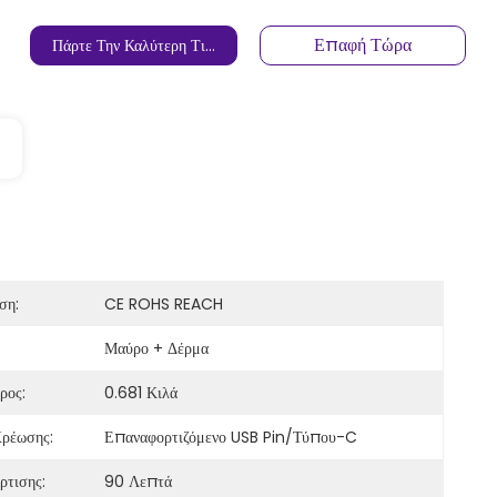
Επαφή Τώρα
Πάρτε Την Καλύτερη Τιμή
ση:
CE ROHS REACH
Μαύρο + Δέρμα
ρος:
0.681 Κιλά
ρέωσης:
Επαναφορτιζόμενο USB Pin/τύπου-C
ρτισης:
90 Λεπτά