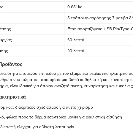
ος
0.681kg
5 τρόποι αναρρόφησης 7 μοτίβα δ
τισης
Επαναφορτιζόμενο USB Pin/Type-
υργίας
60 λεπτά
ισης
90 λεπτά
Προϊόντος
οικειότητα επόμενου επιπέδου με τον εξαιρετικά ρεαλιστικό ηλεκτρικό αυ
νθρώπινου σώματος, προσφέρει μια βαθιά καθηλωτική και ικανοποιητική
ήρια, είναι ιδανικό για όποιον αναζητά άνεση, ευχαρίστηση και ευκολί
ακτηριστικά
ομικός, διακριτικός σχεδιασμός για άνετο χειρισμό
ό, φιλικό προς το δέρμα εσωτερικό μανίκι για ρεαλιστική αίσθηση
διεπαφή ελέγχου για αβίαστη λειτουργία