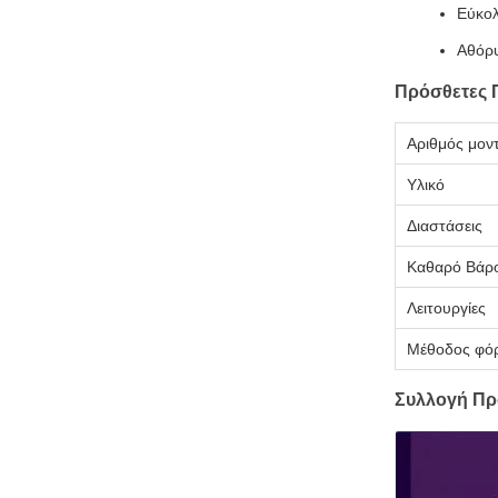
Εύκολ
Αθόρυ
Πρόσθετες 
Αριθμός μον
Υλικό
Διαστάσεις
Καθαρό Βάρ
Λειτουργίες
Μέθοδος φόρ
Συλλογή Πρ