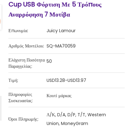
Cup USB Φόρτιση Με 5 Τρόπους
Αναρρόφηση 7 Μοτίβα
Επωνυμία:
Juicy Lamour
Αριθμός Μοντέλου:
SQ-MA70059
Ελάχιστη Ποσότητα
50
Παραγγελίας:
Τιμή:
USD13.28-USD13.97
Πληροφορίες
Κουτί μάρκας
Συσκευασίας:
Λ/Κ, D/A, D/P, T/T, Western
Όροι Πληρωμής:
Union, MoneyGram