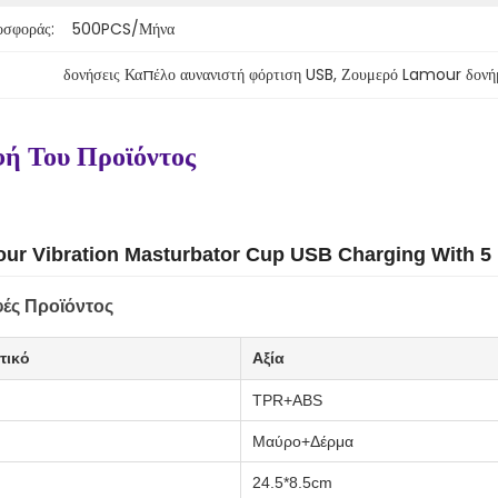
οσφοράς:
500PCS/μήνα
δονήσεις Καπέλο αυνανιστή φόρτιση USB
, 
Ζουμερό Lamour δονήμ
ή Του Προϊόντος
ur Vibration Masturbator Cup USB Charging With 5 
ές Προϊόντος
τικό
Αξία
TPR+ABS
Μαύρο+Δέρμα
24.5*8.5cm