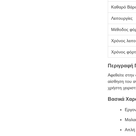
Καθαρό Βάρ
Λειτουργίες
Μέθοδος φόρ
Χρόνος λειτο
Χρόνος φόρτ
Περιγραφή 
Αφεθείτε στην 
αίσθηση του α
χρήστη χειριστ
Βασικά Χαρ
Εργον
Μαλακ
Απλή 