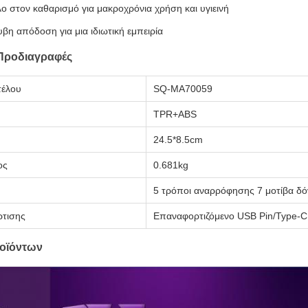
ο στον καθαρισμό για μακροχρόνια χρήση και υγιεινή
βη απόδοση για μια ιδιωτική εμπειρία
Προδιαγραφές
τέλου
SQ-MA70059
TPR+ABS
24.5*8.5cm
ος
0.681kg
5 τρόποι αναρρόφησης 7 μοτίβα δ
τισης
Επαναφορτιζόμενο USB Pin/Type-C
οϊόντων