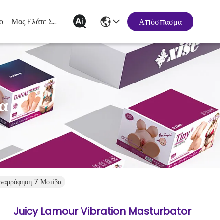
ο
Μας Ελάτε Σε Επαφή Με
Απόσπασμα
α
ναρρόφηση 7 Μοτίβα
Juicy Lamour Vibration Masturbator