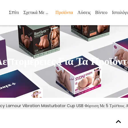
Σπίτι
Σχετικά Με Εμάς
Προϊόντα
Λύσεις
Βίντεο
Ιστολόγι
Λεπτομέρειες Για Τα Προϊόντ
icy Lamour Vibration Masturbator Cup USB Φόρτιση Με 5 Τρόπους Α