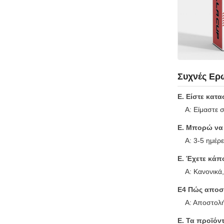
Συχνές Ερ
Ε. Είστε κατ
Α: Είμαστε 
Ε. Μπορώ να 
Α: 3-5 ημέρ
Ε. Έχετε κάπο
Α: Κανονικά
Ε4 Πώς αποστ
Α: Αποστολή
Ε. Τα προϊόν