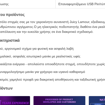
έωσης
Επαναφορτιζόμενο USB Pin/τύ
του προϊόντος
σόλο στιγμές σας με τον χειροκίνητο αυνανιστή Juicy Lamour, εξειδικε
νθρώπινου αγγίγματος.Ο μη ηλεκτρικός ποδοπατητής διαθέτει ένα ρεαλι
 απόλαυση και την ευκολία χρήσης σε ένα διακριτικό σχεδιασμό.
κτηριστικά
ύ, εργονομικό σχήμα για φυσική και ασφαλή λαβή
μαλακό, ασφαλές εσωτερικό μανίκι με ρεαλιστικές υφές
ρειάζεται ενέργεια - απολαύστε οποιαδήποτε στιγμή, οπουδήποτε χωρίς
ναρμολογήσιμο μανίκι για γρήγορο και υγιεινό καθαρισμό
ασμός χαμηλού προφίλ για διακριτική αποθήκευση και ταξιδιωτική χρήσ
οϊόντων