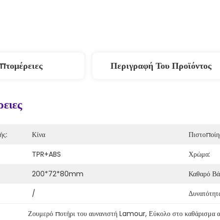
πτομέρειες
Περιγραφή Του Προϊόντος
ειες
ής:
Κίνα
Πιστοποίη
TPR+ABS
Χρώμα:
200*72*80mm
Καθαρό Βά
/
Δυνατότητ
Ζουμερό ποτήρι του αυνανιστή Lamour
, 
Εύκολο στο καθάρισμα α