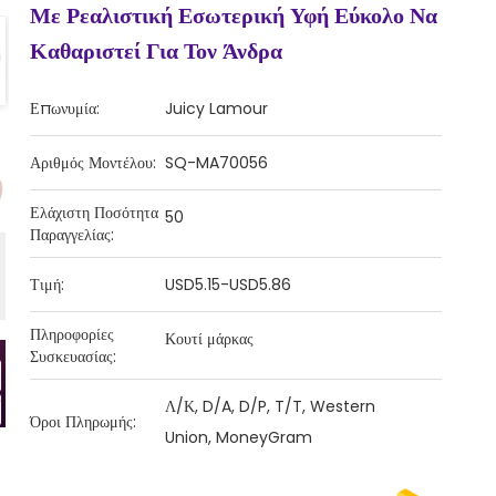
Με Ρεαλιστική Εσωτερική Υφή Εύκολο Να
Καθαριστεί Για Τον Άνδρα
Επωνυμία:
Juicy Lamour
Αριθμός Μοντέλου:
SQ-MA70056
Ελάχιστη Ποσότητα
50
Παραγγελίας:
Τιμή:
USD5.15-USD5.86
Πληροφορίες
Κουτί μάρκας
Συσκευασίας:
Λ/Κ, D/A, D/P, T/T, Western
Όροι Πληρωμής:
Union, MoneyGram