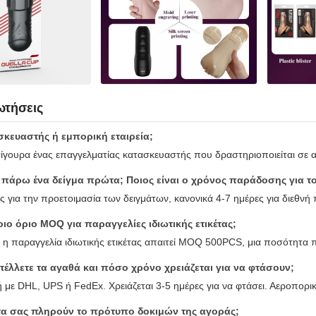
ωτήσεις
ασκευαστής ή εμπορική εταιρεία;
σίγουρα ένας επαγγελματίας κατασκευαστής που δραστηριοποιείται σε α
πάρω ένα δείγμα πρώτα; Ποιος είναι ο χρόνος παράδοσης για το
ες για την προετοιμασία των δειγμάτων, κανονικά 4-7 ημέρες για διεθν
ιο όριο MOQ για παραγγελίες ιδιωτικής ετικέτας;
, η παραγγελία ιδιωτικής ετικέτας απαιτεί MOQ 500PCS, μια ποσότητα π
έλλετε τα αγαθά και πόσο χρόνο χρειάζεται για να φτάσουν;
 με DHL, UPS ή FedEx. Χρειάζεται 3-5 ημέρες για να φτάσει. Αεροπορικ
τα σας πληρούν το πρότυπο δοκιμών της αγοράς;