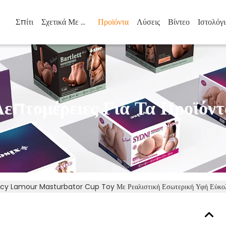
Σπίτι
Σχετικά Με Εμάς
Προϊόντα
Λύσεις
Βίντεο
Ιστολόγι
Λεπτομέρειες Για Τα Προϊόντ
icy Lamour Masturbator Cup Toy Με Ρεαλιστική Εσωτερική Υφή Εύκολο