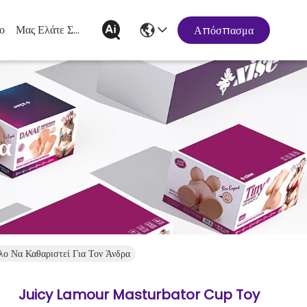
ο
Μας Ελάτε Σε Επαφή Με
Απόσπασμα
α
 Να Καθαριστεί Για Τον Άνδρα
Juicy Lamour Masturbator Cup Toy