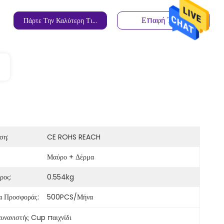
Επαφή Τώρα
Πάρτε Την Καλύτερη Τιμή
ση:
CE ROHS REACH
Μαύρο + Δέρμα
ρος:
0.554kg
α Προσφοράς:
500PCS/μήνα
υνανιστής Cup παιχνίδι