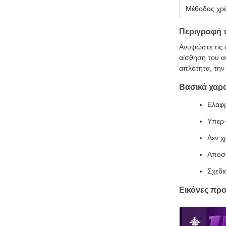
Μέθοδος χρ
Περιγραφή 
Ανυψώστε τις 
αίσθηση του α
απλότητα, την
Βασικά χαρα
Ελαφρ
Υπερ-
Δεν χ
Αποσυ
Σχεδι
Εικόνες πρ