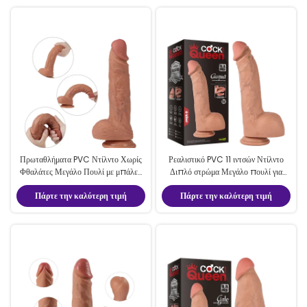
Πρωταθλήματα PVC Ντίλντο Χωρίς
Ρεαλιστικό PVC 11 ιντσών Ντίλντο
Φθαλάτες Μεγάλο Πουλί με μπάλες
Διπλό στρώμα Μεγάλο πουλί για
8,8 ίντσες ρεαλιστική φλέβα
γυναίκες Σεξουαλικά παιχνίδια
Πάρτε την καλύτερη τιμή
Πάρτε την καλύτερη τιμή