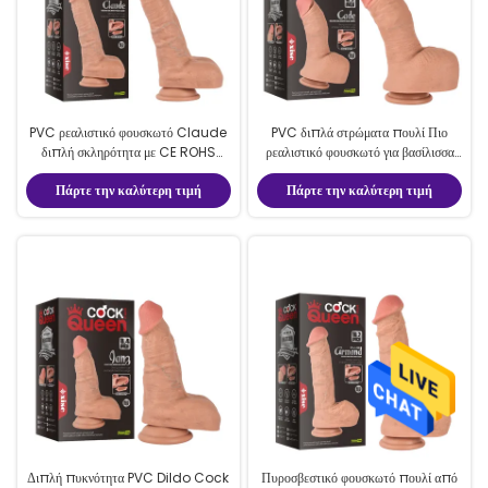
PVC ρεαλιστικό φουσκωτό Claude
PVC διπλά στρώματα πουλί Πιο
διπλή σκληρότητα με CE ROHS
ρεαλιστικό φουσκωτό για βασίλισσα
8,46 ίντσες για γυναίκες
Διαμέτρου 6,2 εκατοστά πάχος
Πάρτε την καλύτερη τιμή
Πάρτε την καλύτερη τιμή
ρεαλιστικό φουσκωτό
Διπλή πυκνότητα PVC Dildo Cock
Πυροσβεστικό φουσκωτό πουλί από