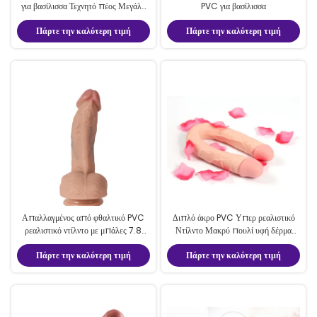
για βασίλισσα Τεχνητό πέος Μεγάλο
PVC για βασίλισσα
μέγεθος 8,46 " ρεαλιστικό Dildo
Πάρτε την καλύτερη τιμή
Πάρτε την καλύτερη τιμή
Απαλλαγμένος από φθαλτικό PVC
Διπλό άκρο PVC Υπερ ρεαλιστικό
ρεαλιστικό ντίλντο με μπάλες 7.8
Ντίλντο Μακρύ πουλί υφή δέρμα
ίντσες ρεαλιστικό πουλί
πουλί για λεσβίες
Πάρτε την καλύτερη τιμή
Πάρτε την καλύτερη τιμή