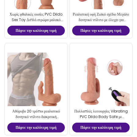
Χωρίς φθαλικές ουσίες PVC Dildo
Ρεαλιστική υφή Ζωϊκό σχέδιο Μεγάλο
Sex Toy Διπλό στρώμα μαλακό
δονητικό ντίλντο με έλεγχο για
δέρμα 7.2 ίντσες ρεαλιστικά Dong
εξατομικευμένη ευχαρίστηση
Πάρτε την καλύτερη τιμή
Πάρτε την καλύτερη τιμή
Xise παιχνίδια
Αθόρυβο 20 τρόποι ρεαλιστικό
Πολλαπλές λειτουργίες Vibrating
δονητικό ντίλντο διακριτική
PVC Dildo Body Safe με
ευχαρίστηση με τηλεχειριστήριο για
τηλεχειριστήριο για γυναίκα
Πάρτε την καλύτερη τιμή
Πάρτε την καλύτερη τιμή
γυναίκες