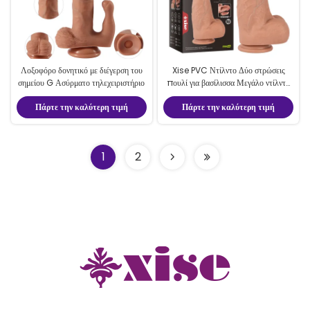
Λοξοφόρο δονητικό με διέγερση του
Xise PVC Ντίλντο Δύο στρώσεις
σημείου G Ασύρματο τηλεχειριστήριο
πουλί για βασίλισσα Μεγάλο ντίλντο
9,6 ίντσες για ενήλικες σεξ
Πάρτε την καλύτερη τιμή
Πάρτε την καλύτερη τιμή
1
2