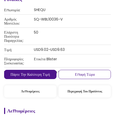
SHEQU
Επωνυμία:
Αριθμός
SQ-WBL10036-V
Μοντέλου:
Ελάχιστη
50
Ποσότητα
Παραγγελίας:
USD9.02-USD9.63
Τιμή:
Πληροφορίες
Ετικέτα Blister
Συσκευασίας:
T/T, Western Union, MoneyGram
Όροι Πληρωμής:
Πάρτε Την Καλύτερη Τιμή
Επαφή Τώρα
Λεπτομέρειες
Περιγραφή Του Προϊόντος
Λεπτομέρειες