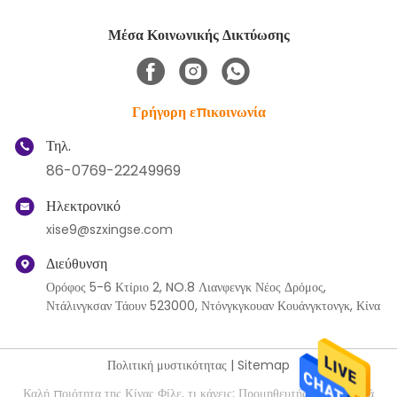
Μέσα Κοινωνικής Δικτύωσης
Γρήγορη επικοινωνία
Τηλ.
86-0769-22249969
Ηλεκτρονικό
xise9@szxingse.com
Διεύθυνση
Ορόφος 5-6 Κτίριο 2, NO.8 Λιανφενγκ Νέος Δρόμος,
Ντάλινγκσαν Τάουν 523000, Ντόνγκγκουαν Κουάνγκτονγκ, Κίνα
Πολιτική μυστικότητας
|
Sitemap
Καλή ποιότητα της Κίνας Φίλε, τι κάνεις; Προμηθευτής. Πνευματικά