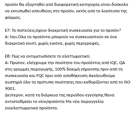
προϊόν θα εξαρτηθεί από διαφορετική κατηγορία.είναι δύσκολο
να εκτυπωθεί απευθείας στο προϊόν, εκτός από το λογότυπο της
φόρμας.
Ε7: Το πιστεύεις;
έχουν διακριτική συσκευασία για το προϊόν
?
Α: Ναι.
Όλα τα προϊόντα μπορούν να συσκευαστούν σε ένα
διακριτικό κουτί, χωρίς εικόνα, χωρίς περιγραφές.
Ε8: Πώς να αντιμετωπίσετε το ελαττωματικό;
Α: Πρώτον, ελέγχουμε την ποιότητα του προϊόντος από IQC, QA
στις γραμμές παραγωγής, 100% δοκιμή γήρανσης πριν από τη
συσκευασία και FQC πριν από
αποθήκευση
Ακολουθούμε
αυστηρά όλα τα πρότυπα ποιότητας που καθορίζονται από το ISO
9001
.
Δεύτερον, κατά τη διάρκεια της περιόδου εγγύησης θα
να
αντισταθμίσει το
νέος
προϊόντα
Με νέα παραγγελία
για
ελαττωματικά προϊόντα.