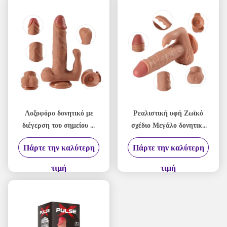
Λοξοφόρο δονητικό με
Ρεαλιστική υφή Ζωϊκό
διέγερση του σημείου G
σχέδιο Μεγάλο δονητικό
Ασύρματο
ντίλντο με έλεγχο για
Πάρτε την καλύτερη
Πάρτε την καλύτερη
τηλεχειριστήριο
εξατομικευμένη
ευχαρίστηση
τιμή
τιμή