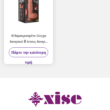
Απομακρυσμένο έλεγχο
δονητικό 8 ίντσες δονητή
9 ταχύτητες σπρώχνοντας
Πάρτε την καλύτερη
λειτουργίες αυτόματο
δονητή
τιμή