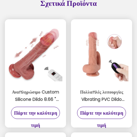
Σχετικά Προϊόντα
Αναπληρώσιμο Custom
Πολλαπλές λειτουργίες
Silicone Dildo 8.66 "
Vibrating PVC Dildo
Premium Με
Body Safe με
Πάρτε την καλύτερη
Πάρτε την καλύτερη
Απομακρυσμένο Έλεγχο
τηλεχειριστήριο για
Προώθηση Και Δονήσεις
γυναίκα
τιμή
τιμή