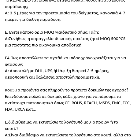
Το Κ2.
Μπορώ να πάρω ένα δείγμα πρώτα, πόσος είναι ο χρόνος
παράδοσης;
Α: 3-5 μέρες για την προετοιμασία του δείγματος,
κανονικά 4-7
ημέρες για διεθνή παράδοση
.
Ε. Έχετε κάποιο όριο MOQ για
ιδιωτικό σήμα
Τάξη;
Α:
Συνήθως, η παραγγελία ιδιωτικής ετικέτας ζητεί MOQ 500PCS,
μια ποσότητα πιο οικονομικά αποδοτική
.
Ε4 Πώς αποστέλλετε τα αγαθά και πόσο χρόνο χρειάζεται για να
φτάσουν;
Α: Αποστολή με DHL, UPS,
ή
Η άφιξη διαρκεί 3-5 ημέρες,
αεροπορική και θαλάσσια αποστολή προαιρετική.
Κου5.
Τα προϊόντα σας πληρούν το πρότυπο δοκιμών της αγοράς
?
Επενδύουμε πολλά σε δοκιμές κάθε χρόνο για να πάρουμε τα
αντίστοιχα πιστοποιητικά όπως CE, ROHS, REACH, MSDS, EMC, FCC,
FDA, UKCA κλπ...
Ε.6.
διαθέσιμα
να εκτυπώσω το λογότυπό μου
Το
προϊόν
ή το
κουτί.
?
Α:
Είναι διαθέσιμο να εκτυπώσετε το λογότυπο στο κουτί, αλλά στο