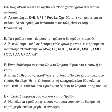
Ε4 Πώς αποστέλλετε τα αγαθά και πόσο χρόνο χρειάζεται για να
φτάσουν;
Α: Αποστολή με DHL, UPS ή FedEx. Χρειάζεται 3-5 ημέρες για να
φτάσει. Αεροπορική και θαλάσσια αποστολή είναι επίσης
προαιρετική.
Ε. Τα προϊόντα σας πληρούν το πρότυπο δοκιμών της αγοράς;
Α: Επενδύουμε πολύ σε δοκιμές κάθε χρόνο για να αποκτήσουμε τα
αντίστοιχα πιστοποιητικά όπως CE, ROHS, REACH, MSDS, EMC,
FCC, FDA, UKCA κλπ.
Ε. Είναι διαθέσιμο να εκτυπώσω το λογότυπό μου στο προϊόν ή το
κουτί;
Α: Είναι διαθέσιμο να εκτυπώσετε το λογότυπο στο κουτί, αλλά στο
προϊόν θα εξαρτηθεί από διαφορετική κατηγορία.είναι δύσκολο να
εκτυπωθεί απευθείας στο προϊόν, εκτός από το λογότυπο της φόρμας.
Ε7: Έχετε διακριτική συσκευασία για το προϊόν;
Α: Ναι, όλα τα προϊόντα μπορούν να συσκευαστούν σε διακριτικό
κουτί, χωρίς εικόνα, χωρίς περιγραφές.