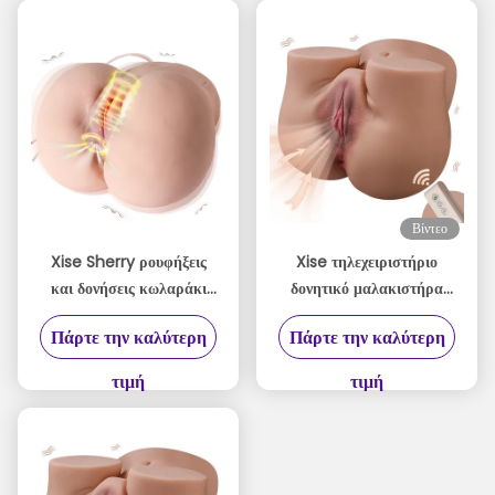
Βίντεο
Xise Sherry ρουφήξεις
Xise τηλεχειριστήριο
και δονήσεις κωλαράκι
δονητικό μαλακιστήρα
6.2kg 2 σε 1 TPR
κώλο 24lb Μεγάλο
Πάρτε την καλύτερη
Πάρτε την καλύτερη
κωλαράκι αυνανιστή
μαλακιστήρα κώλο
αυτόματο
τιμή
τιμή