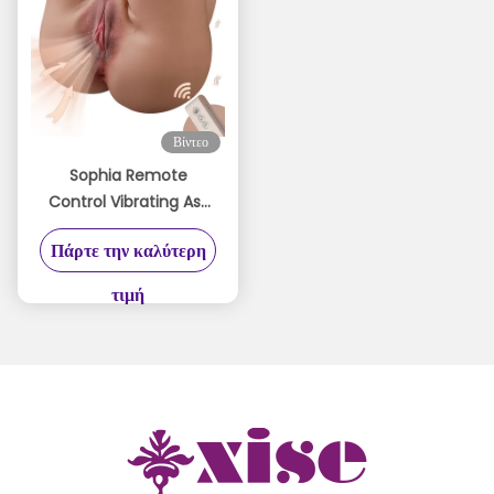
Βίντεο
Sophia Remote
Control Vibrating Ass
Masturbator 24lb Soft
Πάρτε την καλύτερη
Material Big Butt
Masturbator
τιμή
Automatic