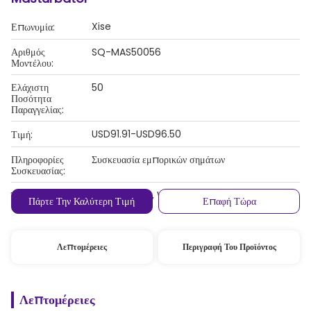
Xise
Επωνυμία:
Αριθμός
SQ-MAS50056
Μοντέλου:
Ελάχιστη
50
Ποσότητα
Παραγγελίας:
USD91.91-USD96.50
Τιμή:
Πληροφορίες
Συσκευασία εμπορικών σημάτων
Συσκευασίας:
MoneyGram, Western Union, T/T
Όροι Πληρωμής:
Πάρτε Την Καλύτερη Τιμή
Επαφή Τώρα
Λεπτομέρειες
Περιγραφή Του Προϊόντος
Λεπτομέρειες