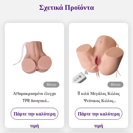
Σχετικά Προϊόντα
Βίντεο
Βίντεο
Απομακρυσμένο έλεγχο
11 κιλά Μεγάλος Κώλος
TPR δονητικό
Ψεύτικος Κώλος
αναρρόφηση κώλο
Αυνανιστής Πολλαπλών
Πάρτε την καλύτερη
Πάρτε την καλύτερη
αυνανιστής 24lb
Λειτουργιών OEM/ODM
αυτόματο μεγάλο πισινό
Διαθέσιμο
τιμή
τιμή
αυνανιστής