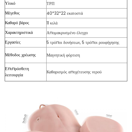
Υλικό
ΤΡΠ
Μέγεθος
40*32*22 εκατοστά
Καθαρό βάρος
11 κιλά
Χαρακτηριστικά
Απομακρυσμένο έλεγχο
Εργασίες
5 τρόποι δονήσεων, 5 τρόποι ρουφήγησης
Μέθοδος χρέωσης
Μαγνητική φόρτιση
Επιπρόσθετη
Καθαρισμός αποχέτευσης νερού
λειτουργία