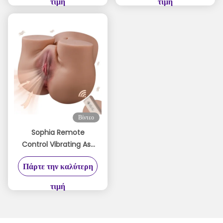
τιμή
τιμή
Βίντεο
Sophia Remote
Control Vibrating Ass
Masturbator 24lb Soft
Πάρτε την καλύτερη
Material Big Butt
Masturbator
τιμή
Automatic