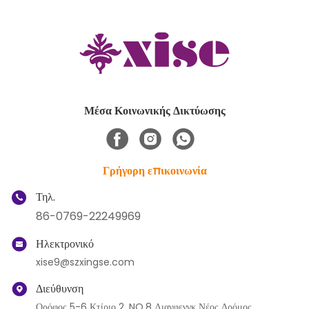
Μέσα Κοινωνικής Δικτύωσης
Γρήγορη επικοινωνία
Τηλ.
86-0769-22249969
Ηλεκτρονικό
xise9@szxingse.com
Διεύθυνση
Ορόφος 5-6 Κτίριο 2, NO.8 Λιανφενγκ Νέος Δρόμος,