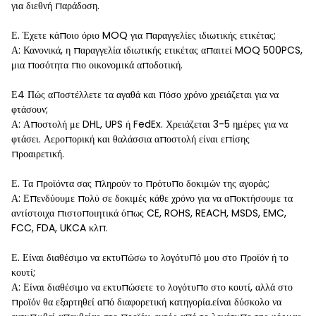
για διεθνή παράδοση.
Ε. Έχετε κάποιο όριο MOQ για παραγγελίες ιδιωτικής ετικέτας;
Α: Κανονικά, η παραγγελία ιδιωτικής ετικέτας απαιτεί MOQ 500PCS,
μια ποσότητα πιο οικονομικά αποδοτική.
Ε4 Πώς αποστέλλετε τα αγαθά και πόσο χρόνο χρειάζεται για να
φτάσουν;
Α: Αποστολή με DHL, UPS ή FedEx. Χρειάζεται 3-5 ημέρες για να
φτάσει. Αεροπορική και θαλάσσια αποστολή είναι επίσης
προαιρετική.
Ε. Τα προϊόντα σας πληρούν το πρότυπο δοκιμών της αγοράς;
Α: Επενδύουμε πολύ σε δοκιμές κάθε χρόνο για να αποκτήσουμε τα
αντίστοιχα πιστοποιητικά όπως CE, ROHS, REACH, MSDS, EMC,
FCC, FDA, UKCA κλπ.
Ε. Είναι διαθέσιμο να εκτυπώσω το λογότυπό μου στο προϊόν ή το
κουτί;
Α: Είναι διαθέσιμο να εκτυπώσετε το λογότυπο στο κουτί, αλλά στο
προϊόν θα εξαρτηθεί από διαφορετική κατηγορία.είναι δύσκολο να