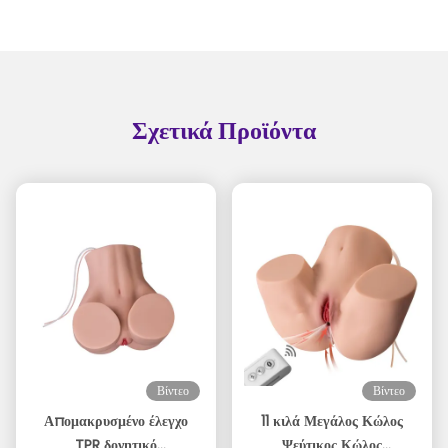
Σχετικά Προϊόντα
Βίντεο
Βίντεο
Απομακρυσμένο έλεγχο
11 κιλά Μεγάλος Κώλος
TPR δονητικό
Ψεύτικος Κώλος