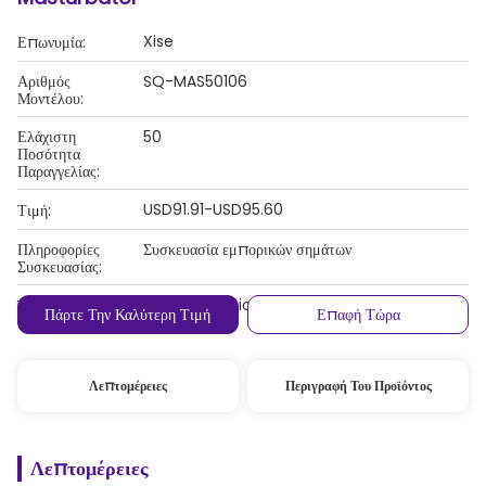
Xise
Επωνυμία:
Αριθμός
SQ-MAS50106
Μοντέλου:
Ελάχιστη
50
Ποσότητα
Παραγγελίας:
USD91.91-USD95.60
Τιμή:
Πληροφορίες
Συσκευασία εμπορικών σημάτων
Συσκευασίας:
, Western Union, T/T
Όροι Πληρωμής:
Πάρτε Την Καλύτερη Τιμή
Επαφή Τώρα
Λεπτομέρειες
Περιγραφή Του Προϊόντος
Λεπτομέρειες