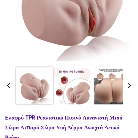
Ελαφρύ TPR Ρεαλιστικό Πισινό Αυνανιστή Μισό
Σώμα Λιπαρό Σώμα Υφή Δέρμα Ανοιχτά Λευκά
Ρούχα