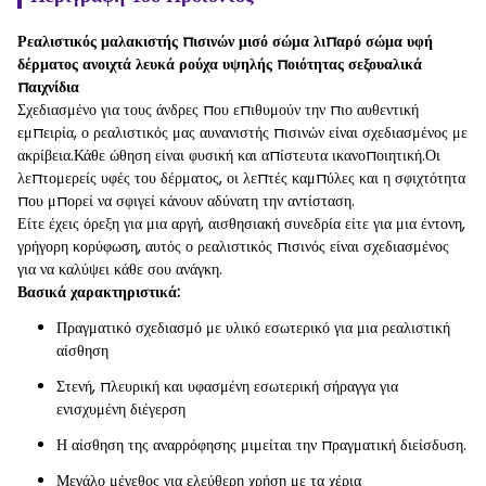
Ρεαλιστικός μαλακιστής πισινών μισό σώμα λιπαρό σώμα υφή
δέρματος ανοιχτά λευκά ρούχα υψηλής ποιότητας σεξουαλικά
παιχνίδια
Σχεδιασμένο για τους άνδρες που επιθυμούν την πιο αυθεντική
εμπειρία, ο ρεαλιστικός μας αυνανιστής πισινών είναι σχεδιασμένος με
ακρίβεια.Κάθε ώθηση είναι φυσική και απίστευτα ικανοποιητική.Οι
λεπτομερείς υφές του δέρματος, οι λεπτές καμπύλες και η σφιχτότητα
που μπορεί να σφιγεί κάνουν αδύνατη την αντίσταση.
Είτε έχεις όρεξη για μια αργή, αισθησιακή συνεδρία είτε για μια έντονη,
γρήγορη κορύφωση, αυτός ο ρεαλιστικός πισινός είναι σχεδιασμένος
για να καλύψει κάθε σου ανάγκη.
Βασικά χαρακτηριστικά:
Πραγματικό σχεδιασμό με υλικό εσωτερικό για μια ρεαλιστική
αίσθηση
Στενή, πλευρική και υφασμένη εσωτερική σήραγγα για
ενισχυμένη διέγερση
Η αίσθηση της αναρρόφησης μιμείται την πραγματική διείσδυση.
Μεγάλο μέγεθος για ελεύθερη χρήση με τα χέρια