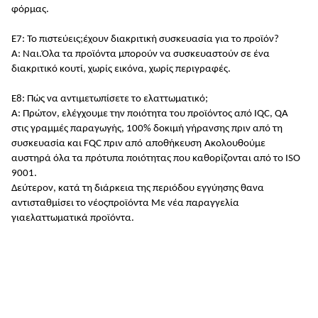
φόρμας.
Ε7: Το πιστεύεις;
έχουν διακριτική συσκευασία για το προϊόν
?
Α: Ναι.
Όλα τα προϊόντα μπορούν να συσκευαστούν σε ένα
διακριτικό κουτί, χωρίς εικόνα, χωρίς περιγραφές.
Ε8: Πώς να αντιμετωπίσετε το ελαττωματικό;
Α: Πρώτον, ελέγχουμε την ποιότητα του προϊόντος από IQC, QA
στις γραμμές παραγωγής, 100% δοκιμή γήρανσης πριν από τη
συσκευασία και FQC πριν από
αποθήκευση
Ακολουθούμε
αυστηρά όλα τα πρότυπα ποιότητας που καθορίζονται από το ISO
9001
.
Δεύτερον, κατά τη διάρκεια της περιόδου εγγύησης θα
να
αντισταθμίσει το
νέος
προϊόντα
Με νέα παραγγελία
για
ελαττωματικά προϊόντα.