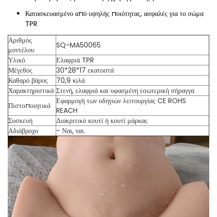
Κατασκευασμένο από υψηλής ποιότητας, ασφαλές για το σώμα
TPR
Αριθμός
SQ-MA50065
μοντέλου
Υλικό
Ελαφριά TPR
Μέγεθος
30*28*17 εκατοστά
Καθαρό βάρος
70,9 κιλά
Χαρακτηριστικά
Στενή, ελαφριά και υφασμένη εσωτερική σήραγγα
Εφαρμογή των οδηγιών λειτουργίας CE ROHS
Πιστοποιητικά
REACH
Συσκευή
Διακριτικό κουτί ή κουτί μάρκας
Αδιάβροχο
- Ναι, ναι.