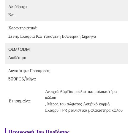
Αδιάβροχο:
Ναι.
Χαρακτηριστικά:
Στενή, Ελαφριά Και Υφασμένη Εσωτερική Σήραγγα
OEM/ODM:
Διαθέσιμο
Δυνατότητα Προσφοράς:
500PCS/μήνα
Ανοιχτά Λάμπια ρεαλιστικό μαλακιστήρα 
κώλου
Επισημαίνω:
, 
Μέρος του σώματος Λουβικό κορμό
, 
Ελαφρύ TPR ρεαλιστικό μαλακιστήρα κώλου
Περιγραφή Του Προϊόντος