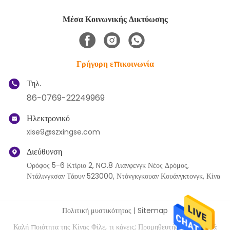
Μέσα Κοινωνικής Δικτύωσης
Γρήγορη επικοινωνία
Τηλ.
86-0769-22249969
Ηλεκτρονικό
xise9@szxingse.com
Διεύθυνση
Ορόφος 5-6 Κτίριο 2, NO.8 Λιανφενγκ Νέος Δρόμος,
Ντάλινγκσαν Τάουν 523000, Ντόνγκγκουαν Κουάνγκτονγκ, Κίνα
Πολιτική μυστικότητας
|
Sitemap
Καλή ποιότητα της Κίνας Φίλε, τι κάνεις; Προμηθευτής. Πνευματικά