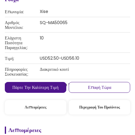
Xise
Επωνυμία:
Αριθμός
SQ-MA50065
Μοντέλου:
Ελάχιστη
10
Ποσότητα
Παραγγελίας:
USD52.50-USD56.10
Τιμή:
Πληροφορίες
Διακριτικό κουτί
Συσκευασίας:
T/T, Western Union, MoneyGram
Όροι Πληρωμής:
Πάρτε Την Καλύτερη Τιμή
Επαφή Τώρα
Λεπτομέρειες
Περιγραφή Του Προϊόντος
Λεπτομέρειες