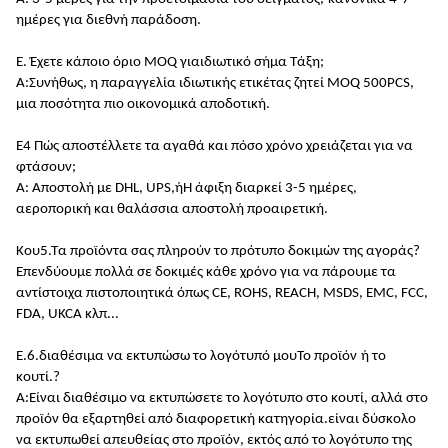
ημέρες για διεθνή παράδοση
.
Ε. Έχετε κάποιο όριο MOQ για
ιδιωτικό σήμα
Τάξη;
Α:
Συνήθως, η παραγγελία ιδιωτικής ετικέτας ζητεί MOQ 500PCS,
μια ποσότητα πιο οικονομικά αποδοτική
.
Ε4 Πώς αποστέλλετε τα αγαθά και πόσο χρόνο χρειάζεται για να
φτάσουν;
Α: Αποστολή με DHL, UPS,
ή
Η άφιξη διαρκεί 3-5 ημέρες,
αεροπορική και θαλάσσια αποστολή προαιρετική.
Κου5.
Τα προϊόντα σας πληρούν το πρότυπο δοκιμών της αγοράς
?
Επενδύουμε πολλά σε δοκιμές κάθε χρόνο για να πάρουμε τα
αντίστοιχα πιστοποιητικά όπως CE, ROHS, REACH, MSDS, EMC, FCC,
FDA, UKCA κλπ...
Ε.6.
διαθέσιμα
να εκτυπώσω το λογότυπό μου
Το
προϊόν
ή το
κουτί.
?
Α:
Είναι διαθέσιμο να εκτυπώσετε το λογότυπο στο κουτί, αλλά στο
προϊόν θα εξαρτηθεί από διαφορετική κατηγορία.είναι δύσκολο
να εκτυπωθεί απευθείας στο προϊόν, εκτός από το λογότυπο της