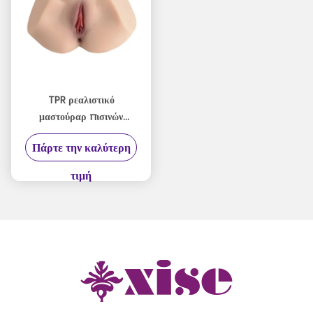
TPR ρεαλιστικό
μαστούραρ πισινών
ζωηρό σχέδιο για έντονη
Πάρτε την καλύτερη
ευχαρίστηση
τιμή