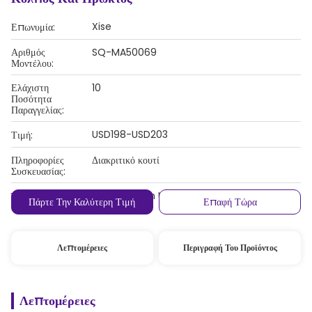
Xise
Επωνυμία:
Αριθμός
SQ-MA50069
Μοντέλου:
Ελάχιστη
10
Ποσότητα
Παραγγελίας:
USD198-USD203
Τιμή:
Πληροφορίες
Διακριτικό κουτί
Συσκευασίας:
T/T, Western Union, MoneyGram
Όροι Πληρωμής:
Πάρτε Την Καλύτερη Τιμή
Επαφή Τώρα
Λεπτομέρειες
Περιγραφή Του Προϊόντος
Λεπτομέρειες