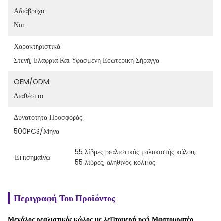
Αδιάβροχο:
Ναι.
Χαρακτηριστικά:
Στενή, Ελαφριά Και Υφασμένη Εσωτερική Σήραγγα
OEM/ODM:
Διαθέσιμο
Δυνατότητα Προσφοράς:
500PCS/μήνα
55 λίβρες ρεαλιστικός μαλακιστής κώλου
, 
Επισημαίνω:
55 λίβρες
, 
αληθινός κόλπος.
Περιγραφή Του Προϊόντος
Μεγάλος ρεαλιστικός κώλος με λεπτομερή υφή Μαστουρατέρ