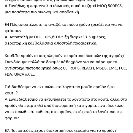
Α:
Συνήθως, η παραγγελία ιδιωτικής ετικέτας ζητεί MOQ 500PCS,
μια ποσότητα πιο οικονομικά αποδοτική
.
Ε4 Πώς αποστέλλετε τα αγαθά και πόσο χρόνο χρειάζεται για να
φτάσουν;
Α: Αποστολή με DHL, UPS,
ή
Η άφιξη διαρκεί 3-5 ημέρες,
αεροπορική και θαλάσσια αποστολή προαιρετική.
Κου5.
Τα προϊόντα σας πληρούν το πρότυπο δοκιμών της αγοράς
?
Επενδύουμε πολλά σε δοκιμές κάθε χρόνο για να πάρουμε τα
αντίστοιχα πιστοποιητικά όπως CE, ROHS, REACH, MSDS, EMC, FCC,
FDA, UKCA κλπ...
Ε.6.
διαθέσιμα
να εκτυπώσω το λογότυπό μου
Το
προϊόν
ή το
κουτί.
?
Α:
Είναι διαθέσιμο να εκτυπώσετε το λογότυπο στο κουτί, αλλά στο
προϊόν θα εξαρτηθεί από διαφορετική κατηγορία.είναι δύσκολο
να εκτυπωθεί απευθείας στο προϊόν, εκτός από το λογότυπο της
φόρμας.
Ε7: Το πιστεύεις;
έχουν διακριτική συσκευασία για το προϊόν
?