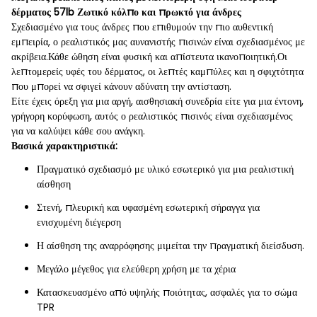
δέρματος 57lb Ζωτικό κόλπο και πρωκτό για άνδρες
Σχεδιασμένο για τους άνδρες που επιθυμούν την πιο αυθεντική
εμπειρία, ο ρεαλιστικός μας αυνανιστής πισινών είναι σχεδιασμένος με
ακρίβεια.Κάθε ώθηση είναι φυσική και απίστευτα ικανοποιητική.Οι
λεπτομερείς υφές του δέρματος, οι λεπτές καμπύλες και η σφιχτότητα
που μπορεί να σφιγεί κάνουν αδύνατη την αντίσταση.
Είτε έχεις όρεξη για μια αργή, αισθησιακή συνεδρία είτε για μια έντονη,
γρήγορη κορύφωση, αυτός ο ρεαλιστικός πισινός είναι σχεδιασμένος
για να καλύψει κάθε σου ανάγκη.
Βασικά χαρακτηριστικά:
Πραγματικό σχεδιασμό με υλικό εσωτερικό για μια ρεαλιστική
αίσθηση
Στενή, πλευρική και υφασμένη εσωτερική σήραγγα για
ενισχυμένη διέγερση
Η αίσθηση της αναρρόφησης μιμείται την πραγματική διείσδυση.
Μεγάλο μέγεθος για ελεύθερη χρήση με τα χέρια
Κατασκευασμένο από υψηλής ποιότητας, ασφαλές για το σώμα
TPR