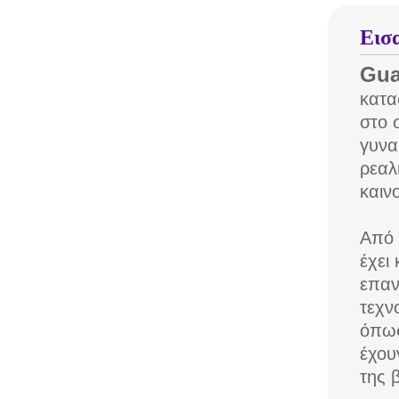
Εισ
Gua
κατα
στο 
γυνα
ρεαλ
καιν
Από 
έχει
επαν
τεχν
όπως
έχου
της 