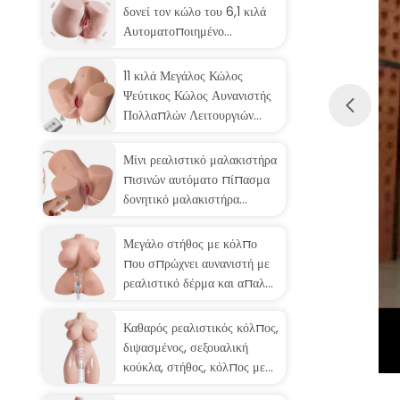
δονεί τον κώλο του 6,1 κιλά
Αυτοματοποιημένο
καθαρισμό αποχέτευσης
νερού Αυνανιστής
11 κιλά Μεγάλος Κώλος
Ψεύτικος Κώλος Αυνανιστής
Πολλαπλών Λειτουργιών
OEM/ODM Διαθέσιμο
Μίνι ρεαλιστικό μαλακιστήρα
πισινών αυτόματο πίπασμα
δονητικό μαλακιστήρα
πισινών εξατομικεύσιμο
Μεγάλο στήθος με κόλπο
που σπρώχνει αυνανιστή με
ρεαλιστικό δέρμα και απαλό
άγγιγμα
Καθαρός ρεαλιστικός κόλπος,
διψασμένος, σεξουαλική
κούκλα, στήθος, κόλπος με
μαγνητική φόρτιση.