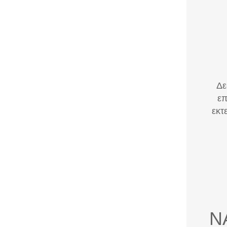
Δε
επ
εκτ
Ν