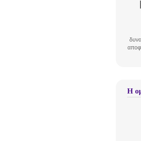
δυνα
αποφ
Η ο