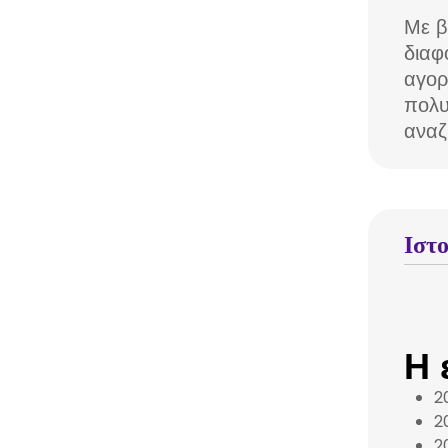
Με β
διαφ
αγορ
πολυ
αναζ
Ιστ
Η 
2
2
2
2