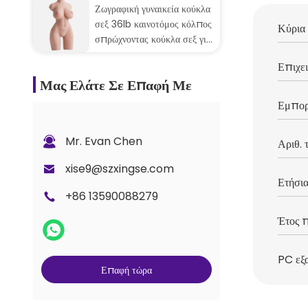
Ζωγραφική γυναικεία κούκλα
σεξ 36lb καινοτόμος κόλπος
Κύρια 
σπρώχνοντας κούκλα σεξ για
τους άνδρες οργασμό
Επιχει
Μας Ελάτε Σε Επαφή Με
Εμπορ
Mr. Evan Chen
Αριθ.
xise9@szxingse.com
Ετήσια
+86 13590088279
Έτος π
PC εξ
Επαφή τώρα