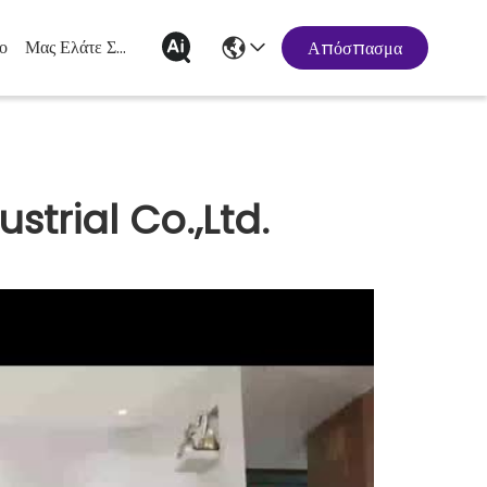
ο
Μας Ελάτε Σε Επαφή Με
Απόσπασμα
trial Co.,Ltd.