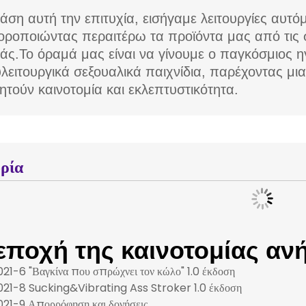
άση αυτή την επιτυχία, εισήγαμε λειτουργίες αυτ
οροποιώντας περαιτέρω τα προϊόντα μας από τις
άς.Το όραμά μας είναι να γίνουμε ο παγκόσμιος η
λειτουργικά σεξουαλικά παιχνίδια, παρέχοντας μια
ητούν καινοτομία και εκλεπτυστικότητα.
ορία
εποχή της καινοτομίας αν
021-6 "Βαγκίνα που σπρώχνει τον κώλο" 1.0 έκδοση
021-8 Sucking&Vibrating Ass Stroker 1.0 έκδοση
021-9 Απορρόφηση και δονήσεις
022-5 Suctroker σειρά μουνί αυνανιστής