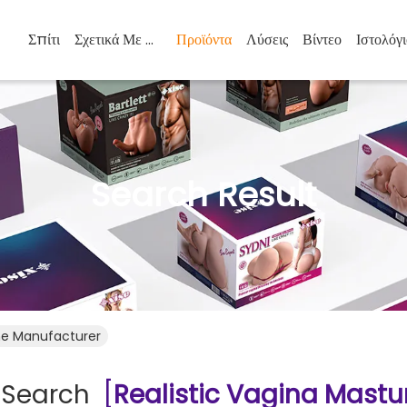
Σπίτι
Σχετικά Με Εμάς
Προϊόντα
Λύσεις
Βίντεο
Ιστολόγι
Search Result
ine Manufacturer
 Search
[
Realistic Vagina Mastu