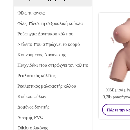
Φίλε, τι κάνεις;
Φίλε, πίεσε τη σεξουαλική κούκλα
Ρούφηγμα Δονητικού κόλπου
Ντίλντο που σπρώχνει το κορμό
Κουνούμενος Αυνανιστής
Παιχνιδάκι που σπρώχνει τον κόλπο
Ρεαλιστικός κόλπος
Ρεαλιστικός μαλακιστής κώλου
XISE μισό μέ
Κούκλα φύλων
9,2lb ρουφήχνο
κούκλα σεξ αρ
Δομένος δονητής
Πάρτε την κ
Δονητής PVC
Dildo σιλικόνης