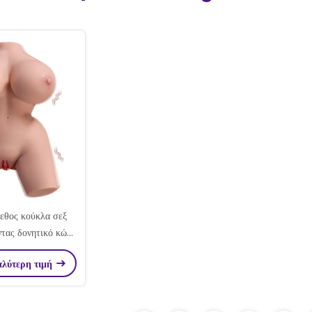
γεθος κούκλα σεξ
ντας δονητικό κώλο
σενικό αυνανιστή
αλύτερη τιμή