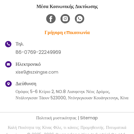
Μέσα Κοινωνικής Δικτύωσης
Γρήγορη επικοινωνία
Τηλ.
86-0769-22249969
Ηλεκτρονικό
xise9@szxingse.com
Διεύθυνση
Ορόφος 5-6 Κτίριο 2, NO.8 Λιανφενγκ Νέος Δρόμος,
Ντάλινγκσαν Τάουν 523000, Ντόνγκγκουαν Κουάνγκτονγκ, Κίνα
Πολιτική μυστικότητας
|
Sitemap
Καλή ποιότητα της Κίνας Φίλε, τι κάνεις; Προμηθευτής. Πνευματικά