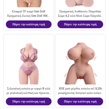
Ελαφριά ΤΡ κορμί Sex Doll
Πραγματική Αισθάνεστε Παιχνιδάκι
Πραγματική Ζωτική Sex Doll 16KG
Σώμα 4,2 κιλά Μισό Σώμα Παιχνιδάκι
ρεαλιστικό μισό σώμα για χρήση από
Σέξ ΤΡ Μοντέλο Για Άντρες
Πάρτε την καλύτερη τιμή
Πάρτε την καλύτερη τιμή
τους άνδρες
Σεξουαλική κούκλα με κορμό 8 κιλά
XISE μισό μέγεθος κούκλα σεξ 9,2lb
με ρεαλιστική κολπική και πρωκτική
ρουφήχνοντας δονητικό κώλο κούκλα
υφή
σεξ αρσενικό αυνανιστή
Πάρτε την καλύτερη τιμή
Πάρτε την καλύτερη τιμή