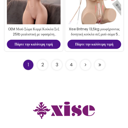
OEM Μισό Σώμα Κορμί Κούκλα Σεξ
Xise Britney 13,5kg ρουφήχνοντας
25lb ρεαλιστική με υφασμένη
δονητική κούκλα σεξ μισό σώμα 5
κολπική σήραγγα για τον άνδρα
τρόποι δονήσεων 5 τρόποι
Πάρτε την καλύτερη τιμή
Πάρτε την καλύτερη τιμή
ρουφήχνοντας
1
2
3
4