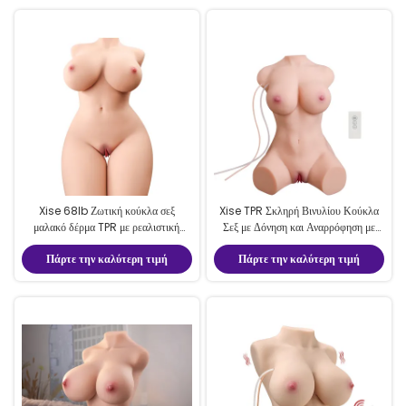
Xise 68lb Ζωτική κούκλα σεξ
Xise TPR Σκληρή Βινυλίου Κούκλα
μαλακό δέρμα TPR με ρεαλιστική
Σεξ με Δόνηση και Αναρρόφηση με
συσκευασία κουτί χρώματος
Τηλεχειριστήριο 7 κιλά
Πάρτε την καλύτερη τιμή
Πάρτε την καλύτερη τιμή