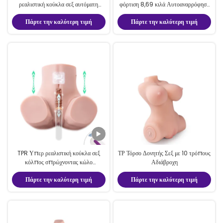
ρεαλιστική κούκλα σεξ αυτόματη
φόρτιση 8,69 κιλά Αυτοαναρρόφηση
αναρρόφηση δονητική κούκλα σεξ
και δονήσεις μισό σώμα Κούκλα σεξ
Πάρτε την καλύτερη τιμή
Πάρτε την καλύτερη τιμή
TPR Υπερ ρεαλιστική κούκλα σεξ
ΤΡ Τόρσο Δονητής Σεξ με 10 τρόπους
κόλπος σπρώχνοντας κώλο
Αδιάβροχη
αυνανιστής ζωντανή αίσθηση
Πάρτε την καλύτερη τιμή
Πάρτε την καλύτερη τιμή