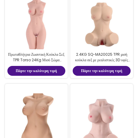
Πρωταθλήτρια Ζωαντική Κούκλα Σεξ
2.4KG SQ-MA20025 TPR μισή
TPR Torso 24Kg Μισό Σώμα
κούκλα σεξ με ρεαλιστικές 3D υφές
Ρεαλιστική Κούκλα Αγάπης Για
αυνανιστής
Πάρτε την καλύτερη τιμή
Πάρτε την καλύτερη τιμή
Άντρες