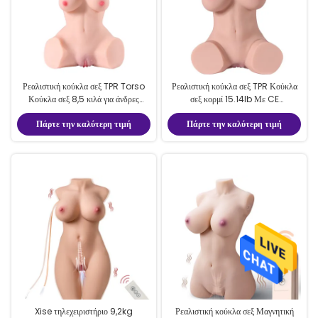
Ρεαλιστική κούκλα σεξ TPR Torso
Ρεαλιστική κούκλα σεξ TPR Κούκλα
Κούκλα σεξ 8,5 κιλά για άνδρες
σεξ κορμί 15.14lb Με CE
μαλακό και ανθεκτικό
πιστοποιημένη συσκευασία κουτί
Πάρτε την καλύτερη τιμή
Πάρτε την καλύτερη τιμή
χρώματος
Xise τηλεχειριστήριο 9,2kg
Ρεαλιστική κούκλα σεξ Μαγνητική