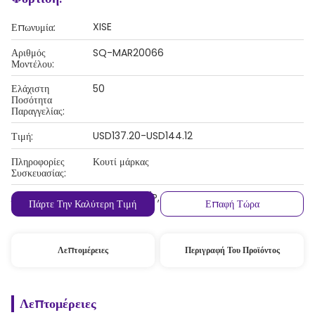
XISE
Επωνυμία:
Αριθμός
SQ-MAR20066
Μοντέλου:
Ελάχιστη
50
Ποσότητα
Παραγγελίας:
USD137.20-USD144.12
Τιμή:
Πληροφορίες
Κουτί μάρκας
Συσκευασίας:
Λ/Κ, D/A, D/P, T/T, Western Union,
Όροι Πληρωμής:
Πάρτε Την Καλύτερη Τιμή
Επαφή Τώρα
MoneyGram
Λεπτομέρειες
Περιγραφή Του Προϊόντος
Λεπτομέρειες