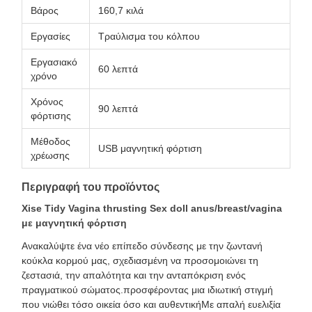
Βάρος
160,7 κιλά
Εργασίες
Τραύλισμα του κόλπου
Εργασιακό
60 λεπτά
χρόνο
Χρόνος
90 λεπτά
φόρτισης
Μέθοδος
USB μαγνητική φόρτιση
χρέωσης
Περιγραφή του προϊόντος
Xise Tidy Vagina thrusting Sex doll anus/breast/vagina
με μαγνητική φόρτιση
Ανακαλύψτε ένα νέο επίπεδο σύνδεσης με την ζωντανή
κούκλα κορμού μας, σχεδιασμένη να προσομοιώνει τη
ζεστασιά, την απαλότητα και την ανταπόκριση ενός
πραγματικού σώματος.προσφέροντας μια ιδιωτική στιγμή
που νιώθει τόσο οικεία όσο και αυθεντικήΜε απαλή ευελιξία