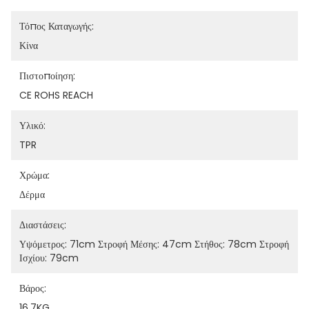
Τόπος Καταγωγής:
Κίνα
Πιστοποίηση:
CE ROHS REACH
Υλικό:
TPR
Χρώμα:
Δέρμα
Διαστάσεις:
Υψόμετρος: 71cm Στροφή Μέσης: 47cm Στήθος: 78cm Στροφή 
Ισχίου: 79cm
Βάρος:
16.7KG