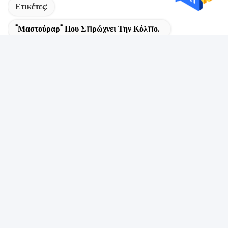
Ετικέτες:
"Μαστούραρ" Που Σπρώχνει Την Κόλπο.
Αυνανιστική Κούκλα
Ανδρική Κούκλα Σεξ
Σχετικά Προϊόντα